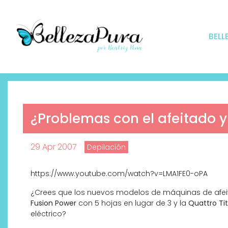
BELL
¿Problemas con el afeitado y
29 Apr 2007
Depilación
https://www.youtube.com/watch?v=LMA1FE0-oPA
¿Crees que los nuevos modelos de máquinas de afe
Fusion Power
con 5 hojas en lugar de 3 y la
Quattro Ti
eléctrico?