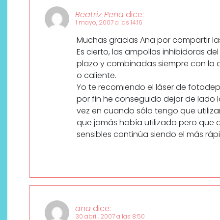
Beatriz Peña
dice:
1 mayo, 2007 a las 14:16
Muchas gracias Ana por compartir las
Es cierto, las ampollas inhibidoras de
plazo y combinadas siempre con la de
o caliente.
Yo te recomiendo el láser de fotodepi
por fin he conseguido dejar de lado l
vez en cuando sólo tengo que utilizar 
¿Qué revelan las zapatillas
que jamás había utilizado pero que a
de Alexia Putellas para Nike
sensibles continúa siendo el más ráp
sobre la nueva era del
objeto-artista?
ana
dice:
30 abril, 2007 a las 8:50