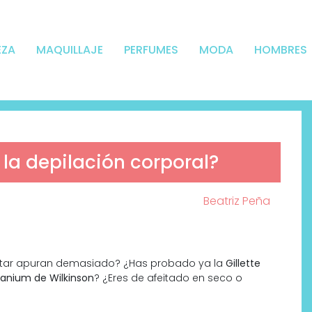
EZA
MAQUILLAJE
PERFUMES
MODA
HOMBRES
 la depilación corporal?
Beatriz Peña
itar apuran demasiado? ¿Has probado ya la
Gillette
tanium de Wilkinson
? ¿Eres de afeitado en seco o