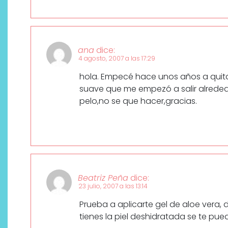
ana
dice:
4 agosto, 2007 a las 17:29
hola. Empecé hace unos años a quitar
suave que me empezó a salir alrededo
pelo,no se que hacer,gracias.
Descubre cómo la cosmética
profesional va desde las
Beatriz Peña
dice:
cabinas a tu rutina diaria
23 julio, 2007 a las 13:14
Prueba a aplicarte gel de aloe vera, d
tienes la piel deshidratada se te pued