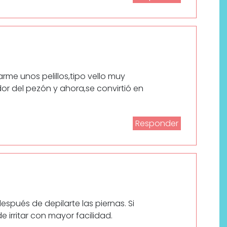
me unos pelillos,tipo vello muy
r del pezón y ahora,se convirtió en
Responder
Por qué los bálsamos de CBD
tópico se han convertido en
uno de los productos de
bienestar más buscados
espués de depilarte las piernas. Si
e irritar con mayor facilidad.