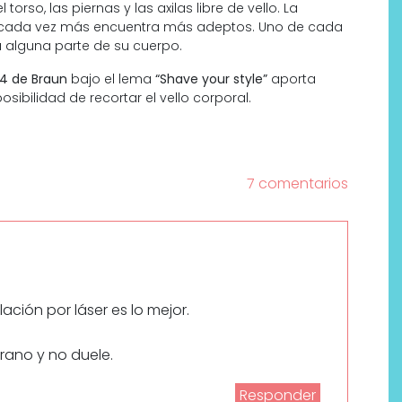
orso, las piernas y las axilas libre de vello. La
e cada vez más encuentra más adeptos. Uno de cada
a alguna parte de su cuerpo.
 4 de Braun
bajo el lema
“Shave your style”
aporta
sibilidad de recortar el vello corporal.
7 comentarios
ción por láser es lo mejor.
prano y no duele.
Responder