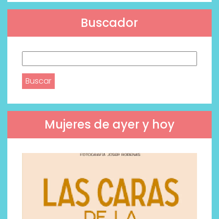
Buscador
Buscar:
Mujeres de ayer y hoy