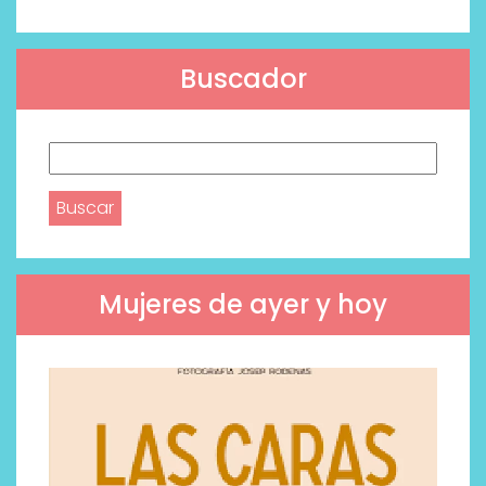
Buscador
Buscar:
Mujeres de ayer y hoy