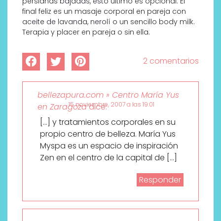
persianas bajadas, esto último es opcional. El
final feliz es un masaje corporal en pareja con
aceite de lavanda, nerolí o un sencillo body milk.
Terapia y placer en pareja o sin ella.
2 comentarios
bellezapura.com » Centro María Yus
15 noviembre, 2007 a las 19:01
en Zaragoza
dice:
[…] y tratamientos corporales en su
propio centro de belleza. María Yus
Myspa es un espacio de inspiración
Zen en el centro de la capital de […]
Responder