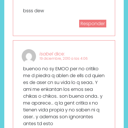
bsss dew
Responder
isabel
dice:
19 diciembre, 2010 a las 4:06
buenoo no sy EMOO per no critiko
me d piedra q ablen de ells cd quien
es de aser cn su vida lo q seaa.. Y
ami me enkantan los emos sea
chikas o chikos.. son buena onda.. y
me aparece… q la gent critka x no
tienen vida propia y no saben ni q
aser.. y ademas son ignorantes
antes td esto