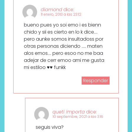
diamond
dice:
11 enero, 2013 a las 23:12
bueno pues yo soi emo i es bienn
chido y sii es cierto en lo k dice….
pero aunke somos insultadoss por
otras personas diciendo ….. maten
alos emos…. pero esoo no me baa
adejar de cerr emoo ami me gusta
mi estiloo ♥♥ funkk
Responder
queti importa
dice:
10 septiembre, 2021 a las 3:16
seguis viva?