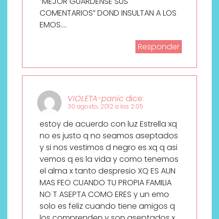
”MEJOR GUARDENSE SUS
COMENTARIOS” DOND INSULTAN A LOS
EMOS….
Responder
VIOLETA-panic
dice:
30 agosto, 2012 a las 2:05
estoy de acuerdo con luz Estrella xq
no es justo q no seamos aseptados
y si nos vestimos d negro es xq q asi
vemos q es la vida y como tenemos
el alma x tanto despresio XQ ES AUN
MAS FEO CUANDO TU PROPIA FAMILIA
NO T ASEPTA COMO ERES y un emo
solo es feliz cuando tiene amigos q
los comprenden y son aseptados x