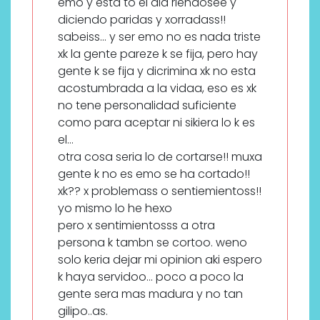
emo y esta to el dia riendosee y
diciendo paridas y xorradass!!
sabeiss… y ser emo no es nada triste
xk la gente pareze k se fija, pero hay
gente k se fija y dicrimina xk no esta
acostumbrada a la vidaa, eso es xk
no tene personalidad suficiente
como para aceptar ni sikiera lo k es
el…
otra cosa seria lo de cortarse!! muxa
gente k no es emo se ha cortado!!
xk?? x problemass o sentiemientoss!!
yo mismo lo he hexo
pero x sentimientosss a otra
persona k tambn se cortoo. weno
solo keria dejar mi opinion aki espero
k haya servidoo… poco a poco la
gente sera mas madura y no tan
gilipo..as.