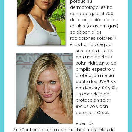
porque su
dermatólogo les ha
contado que el
70%
de la oxidación de las
células (o las arrugas)
se deben a las
radiaciones solares. Y
ellos han protegido
sus bellos rostros
con una pantalla
solar hidratante de
amplio espectro y
protección media
contra los UVA/UVB
con
Mexoryl SX y XL
,
un complejo de
protección solar
exclusivo y con
patente
L´Oréal
.
Además,
SkinCeuticals
cuenta con muchos más fieles de