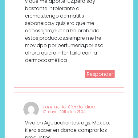
y que me aporte luz,pero soy
bastante intolerante a
cremas,tengo dermatitis
seborreica,y quisiera que me
aconsejera,nunca he probado
estos productos,siempre me he
movidpo por perfumeria,por eso
ahora quiero intentarlo con la
dermocosmética
Responder
Toni de la Cerda
dice:
17 mayo, 2011 a las 21:04
Vivo en Aguacalientes, ags. Mexico.
Kiero saber en donde comprar los
productos