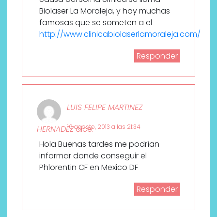
Biolaser La Moraleja, y hay muchas
famosas que se someten a el
http://www.clinicabiolaserlamoraleja.com/
Responder
LUIS FELIPE MARTINEZ
10 agosto, 2013 a las 21:34
HERNADEZ
dice:
Hola Buenas tardes me podrían
informar donde conseguir el
Phlorentin CF en Mexico DF
Responder