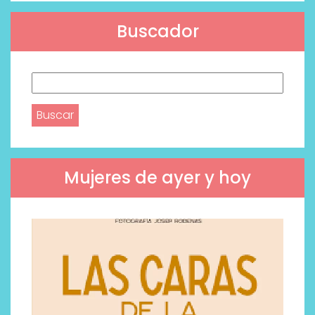
Buscador
Buscar:
Mujeres de ayer y hoy