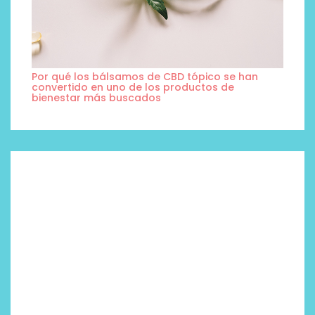
Por qué los bálsamos de CBD tópico se han
convertido en uno de los productos de
bienestar más buscados