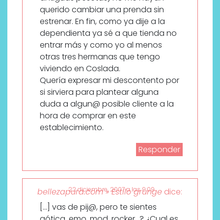
querido cambiar una prenda sin
estrenar. En fin, como ya dije a la
dependienta ya sé a que tienda no
entrar más y como yo al menos
otras tres hermanas que tengo
viviendo en Coslada.
Quería expresar mi descontento por
si sirviera para plantear alguna
duda a algun@ posible cliente a la
hora de comprar en este
establecimiento.
Responder
22 diciembre, 2007 a las 9:09
bellezapura.com » Estilo grunge
dice:
[…] vas de pij@, pero te sientes
gótica, emo, mod, rocker…? ¿Cual es