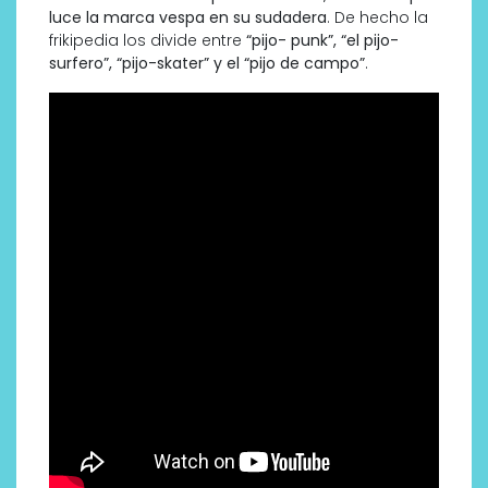
luce la marca vespa en su sudadera
. De hecho la
frikipedia los divide entre
“pijo- punk”, “el pijo-
surfero”, “pijo-skater” y el “pijo de campo”
.