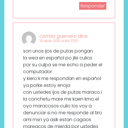
Responder
camila guerrero
dice:
10 abril, 2010 a las 17:33
son unos ijos de putas pongan
la wea en español po jile culios
por su culpa se me echo a peder el
computador
y kiero k me respondan en español
ya porke estoy enoja
con ustedes ijos de putas maraco i
la conchetu mare me kaen kmo el
oyo maracosos culio los voy a
denunciar si no me responde al tiro
ami msn ya asik estan cagaos
mareacos de mierda por ustedes