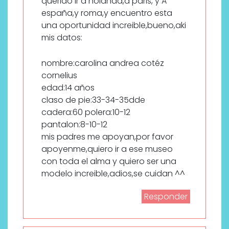
querido ir a holanda,a paris, y A
españa,y roma,y encuentro esta
una oportunidad increible,bueno,aki
mis datos:
nombre:carolina andrea cotéz
cornelius
edad:14 años
claso de pie:33-34-35dde
cadera:60 polera:10-12
pantalon:8-10-12
mis padres me apoyan,por favor
apoyenme,quiero ir a ese museo
con toda el alma y quiero ser una
modelo increible,adios,se cuidan ^^
Responder