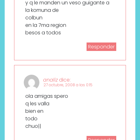
y q le manden un veso guigante a
la komuna de
colbun
en la 7ma region
besos a todos
Responder
analiz
dice:
27 octubre, 2008 a las 0:15
ola amigas spero
q les valla
bien en
todo
chuo||