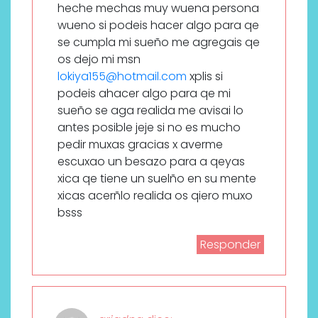
heche mechas muy wuena persona
wueno si podeis hacer algo para qe
se cumpla mi sueño me agregais qe
os dejo mi msn
lokiya155@hotmail.com
xplis si
podeis ahacer algo para qe mi
sueño se aga realida me avisai lo
antes posible jeje si no es mucho
pedir muxas gracias x averme
escuxao un besazo para a qeyas
xica qe tiene un suelño en su mente
xicas acerñlo realida os qiero muxo
bsss
Responder