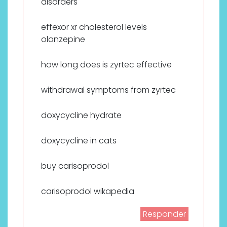
disorders
effexor xr cholesterol levels
olanzepine
how long does is zyrtec effective
withdrawal symptoms from zyrtec
doxycycline hydrate
doxycycline in cats
buy carisoprodol
carisoprodol wikapedia
Responder