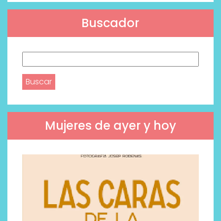
Buscador
Buscar:
Mujeres de ayer y hoy