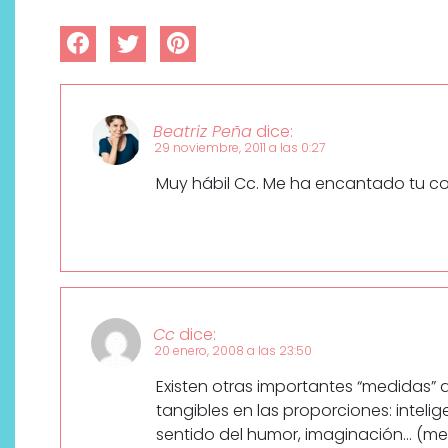
Beatriz Peña
dice:
29 noviembre, 2011 a las 0:27
Muy hábil Cc. Me ha encantado tu c
Descubre cómo la cosmética
profesional va desde las
Cc
dice:
cabinas a tu rutina diaria
20 enero, 2008 a las 23:50
Existen otras importantes “medidas”
tangibles en las proporciones: intelige
sentido del humor, imaginación… (me