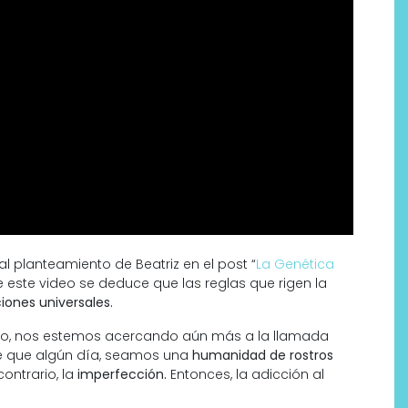
al planteamiento de Beatriz en el post “
La Genética
e este video se deduce que las reglas que rigen la
iones universales.
tivo, nos estemos acercando aún más a la llamada
 que algún día, seamos una
humanidad de rostros
ontrario, la
imperfección.
Entonces, la adicción al