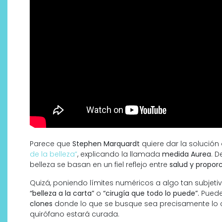
Parece que
Stephen Marquardt
quiere dar la solución 
de la belleza”
, explicando la llamada
medida Aurea
. D
belleza se basan en un fiel reflejo entre
salud y proporc
Quizá, poniendo límites numéricos a algo tan subje
“belleza a la carta”
o
“cirugía que todo lo puede”.
Puede
clones
donde lo que se busque sea precisamente lo c
quirófano estará curada.