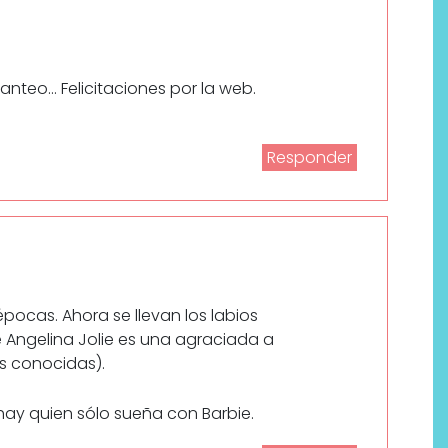
anteo… Felicitaciones por la web.
Responder
Labeau Organic continúa
apostando por la cosmética
del bienestar
épocas. Ahora se llevan los labios
 Angelina Jolie es una agraciada a
s conocidas).
hay quien sólo sueña con Barbie.