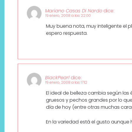
Mariano Casas Di Nardo
dice:
19 enero, 2008 a las 22:00
Muy buena nota, muy inteligente el pl
espero respuesta.
¿Qué revelan las zapatillas
BlackPearl
dice:
de Alexia Putellas para Nike
19 enero, 2008 a las 17:12
sobre la nueva era del
El ideal de belleza cambia según las 
objeto-artista?
gruesos y pechos grandes por lo que
día de hoy (entre otras muchas cara
En la variedad está el gusto aunque 