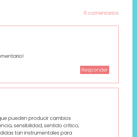
6 comentarios
omentario!
Responder
Por qué los bálsamos de CBD
tópico se han convertido en
uno de los productos de
bienestar más buscados
 que pueden producir cambios
ncia, sensibilidad, sentido crítico,
didas tan instrumentales para