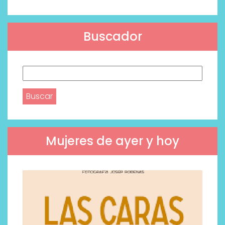
Buscador
Buscar:
Mujeres de ayer y hoy