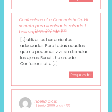
Confessions of a Concealaholic, kit
secreto para iluminar la mirada |
7 junio, 2010 a las 11:33
bellezapura.com
dice:
[…] utilizar las herramientas
adecuadas. Para todas aquellas
que no podemos vivir sin disimular
las ojeras, Benefit ha creado
Confesions of a […]
Responder
noelia
dice:
18 junio, 2009 a las 4:55