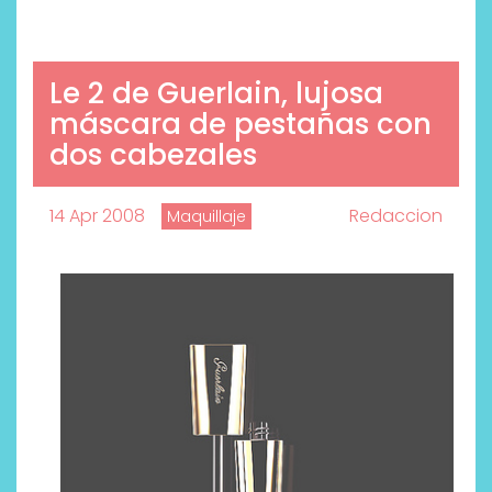
Le 2 de Guerlain, lujosa
máscara de pestañas con
dos cabezales
14 Apr 2008
Redaccion
Maquillaje