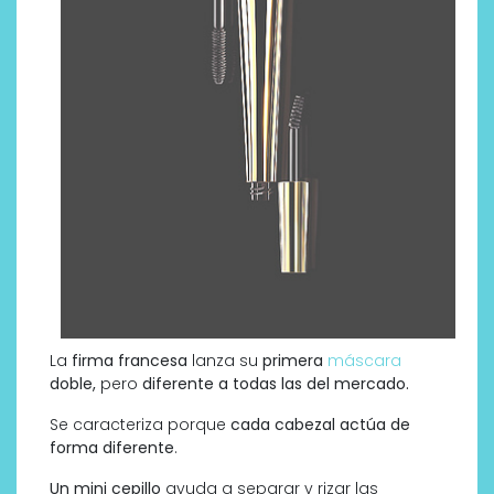
La
firma francesa
lanza su
primera
máscara
doble,
pero
diferente a todas las del mercado.
Se caracteriza porque
cada cabezal actúa de
forma diferente
.
Un mini cepillo
ayuda a separar y rizar las