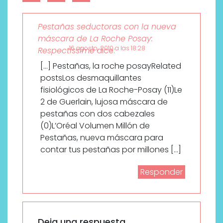
Pestañas seductoras con la nueva
máscara de La Roche Posay:
16 agosto, 2010 a las 18:28
Respectissime
dice:
[…] Pestañas, la roche posayRelated
postsLos desmaquillantes
fisiológicos de La Roche-Posay (11)Le
2 de Guerlain, lujosa máscara de
pestañas con dos cabezales
(0)L’Oréal Volumen Millón de
Pestañas, nueva máscara para
contar tus pestañas por millones […]
Responder
Deja una respuesta