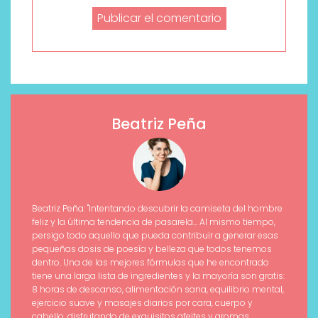
Beatriz Peña
Beatriz Peña: "Intentando descubrir la camiseta del hombre
feliz y la última tendencia de pasarela... Al mismo tiempo,
persigo todo aquello que pueda contribuir a generar esas
pequeñas dosis de poesía y belleza que todos tenemos
dentro. Una de las mejores fórmulas que he encontrado
tiene una larga lista de ingredientes y la mayoría son gratis:
8 horas de descanso, alimentación sana, equilibrio mental,
ejercicio suave y masajes diarios por cara, cuerpo y
cabello, disfrutando de exquisitos afeites y aromas.