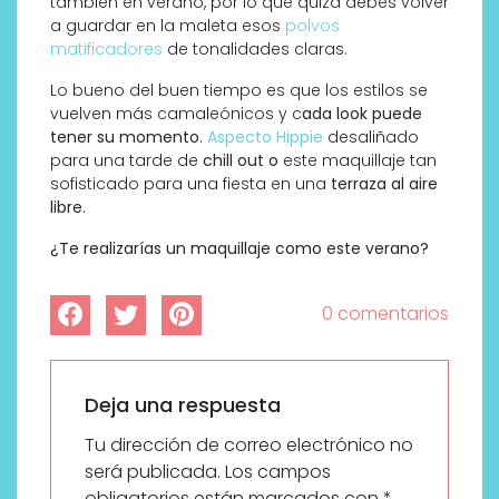
también en verano, por lo que quizá debes volver
a guardar en la maleta esos
polvos
matificadores
de tonalidades claras.
Lo bueno del buen tiempo es que los estilos se
vuelven más camaleónicos y c
ada look puede
tener su momento
.
Aspecto Hippie
desaliñado
para una tarde de
chill out o
este maquillaje tan
sofisticado para una fiesta en una
terraza al aire
libre.
¿Te realizarías un maquillaje como este verano?
0 comentarios
Deja una respuesta
Tu dirección de correo electrónico no
será publicada.
Los campos
obligatorios están marcados con
*