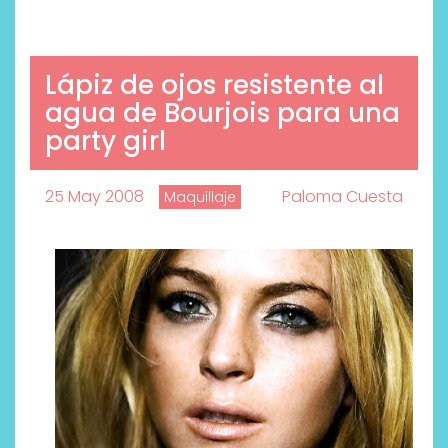
Lápiz de ojos resistente al
agua de Bourjois para una
party girl
25 May 2008
Paloma Cuesta
Maquillaje