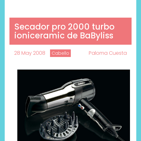
Secador pro 2000 turbo
ioniceramic de BaByliss
28 May 2008
Paloma Cuesta
Cabello