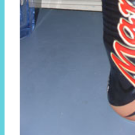
Descubre cómo la cosmética
profesional va desde las
cabinas a tu rutina diaria