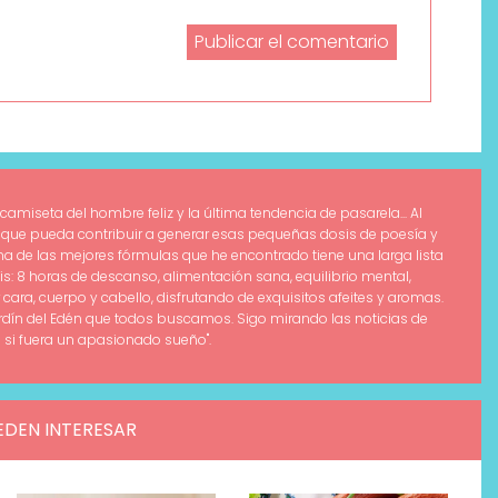
 camiseta del hombre feliz y la última tendencia de pasarela... Al
que pueda contribuir a generar esas pequeñas dosis de poesía y
a de las mejores fórmulas que he encontrado tiene una larga lista
is: 8 horas de descanso, alimentación sana, equilibrio mental,
 cara, cuerpo y cabello, disfrutando de exquisitos afeites y aromas.
rdín del Edén que todos buscamos. Sigo mirando las noticias de
 si fuera un apasionado sueño".
EDEN INTERESAR