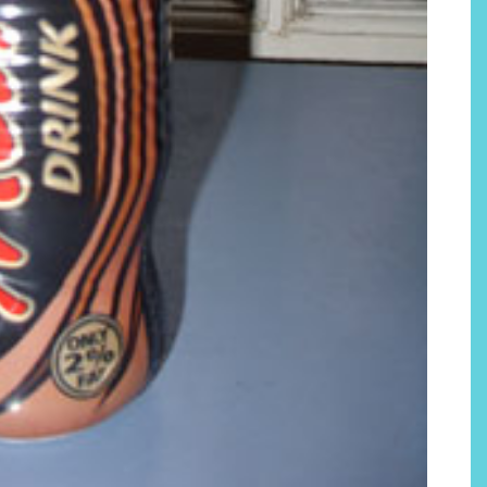
Por qué los bálsamos de CBD
tópico se han convertido en
uno de los productos de
bienestar más buscados