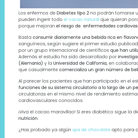
Los enfermos de
Diabetes tipo 2
no podrán tomarse un
pueden ingerir todo
el cacao natural
que quieran por
porque mejoran
el riesgo de enfermedades cardiovas
Basta
consumir diariamente una bebida rica en flavo
sanguíneos, según sugiere el primer estudio publicad
por un grupo internacional de científicos
que han util
Además el estudio ha sido desarrollado por
investiga
(Alemania)
y la
Universidad de California,
en colaborac
que casualmente
comercializa un gran número de be
Al parecer los pacientes que han participado en el e
funciones de su sistema circulatorio a lo largo de un p
circulatorias en el mismo nivel de rendimiento estim
cardiovasculares conocidos.
¡Viva el cacao maravillao! Si eres diabético sigue la 
nutrición
.
¿Has probado ya algún
spa de chocolate
apto para d