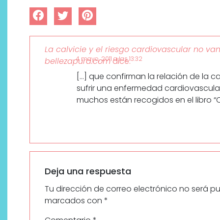
La calvicie y el riesgo cardiovascular no va
4 mayo, 2011 a las 13:32
bellezapura.com
dice:
[…] que confirman la relación de la 
sufrir una enfermedad cardiovascula
muchos están recogidos en el libro “C
¿Qué revelan las zapatillas
de Alexia Putellas para Nike
sobre la nueva era del
objeto-artista?
Deja una respuesta
Tu dirección de correo electrónico no será p
marcados con
*