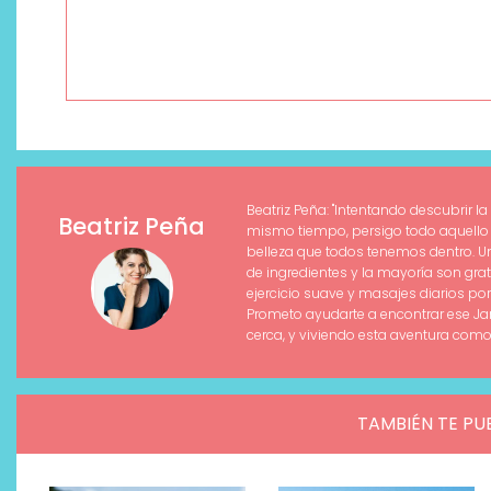
Beatriz Peña: "Intentando descubrir la
Beatriz Peña
mismo tiempo, persigo todo aquello 
belleza que todos tenemos dentro. Un
de ingredientes y la mayoría son grat
ejercicio suave y masajes diarios por
Prometo ayudarte a encontrar ese Ja
cerca, y viviendo esta aventura como
TAMBIÉN TE PU