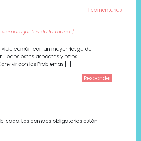
1 comentarios
n siempre juntos de la mano. |
calvicie común con un mayor riesgo de
r. Todos estos aspectos y otros
onvivir con los Problemas […]
Labeau Organic continúa
Responder
apostando por la cosmética
del bienestar
ublicada.
Los campos obligatorios están