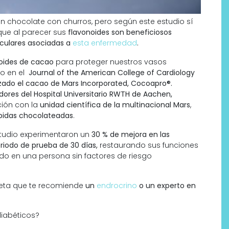
 chocolate con churros, pero según este estudio sí
que al parecer sus
flavonoides son beneficiosos
culares asociadas a
esta enfermedad
.
noides de cacao
para proteger nuestros vasos
o en el
Journal of the American College of Cardiology
izado el cacao de Mars Incorporated, Cocoapro®.
dores del Hospital Universitario RWTH de Aachen,
ión con la
unidad científica de la multinacional Mars
,
bidas chocolateadas
.
studio experimentaron un
30 % de mejora en las
eriodo de prueba de 30 días,
restaurando sus funciones
ado en una persona sin factores de riesgo
dieta que te recomiende
un
endrocrino
o un experto en
iabéticos?