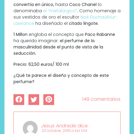
convertía en único,
hasta
Coco Chanel
lo
denominaba
el “metalúrgico”
.
Como homenaje a
sus vestidos de oro el escultor
Noé Duchaufour-
Lawrance
ha diseñado el
citado lingote.
1 Millon
engloba el concepto que
Paco Rabanne
ha querido imaginar:
el perfume de la
masculinidad desde el punto de vista de la
seducción.
Precio: 62,50 euros/ 100 ml
¿Qué te parece el diseño y concepto de este
perfume?
149 comentarios
Jesus Andrede
dice:
23 octubre, 2016 a las 1:04