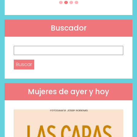
Buscador
Buscar:
Mujeres de ayer y hoy