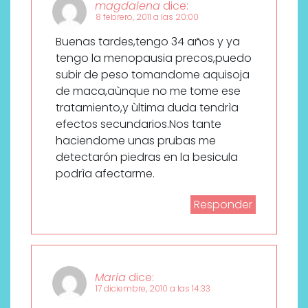
magdalena
dice:
8 febrero, 2011 a las 20:00
Buenas tardes,tengo 34 años y ya
tengo la menopausia precos,puedo
subir de peso tomandome aquisoja
de maca,aùnque no me tome ese
tratamiento,y ùltima duda tendrìa
efectos secundarios.Nos tante
haciendome unas prubas me
detectarón piedras en la besicula
podrìa afectarme.
Responder
Maria
dice:
17 diciembre, 2010 a las 14:33