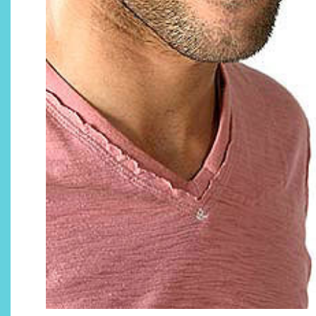
Descubre cómo la cosmética
profesional va desde las
cabinas a tu rutina diaria