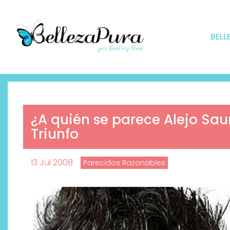
BELL
¿A quién se parece Alejo Sa
Triunfo
13 Jul 2008
Parecidos Razonables