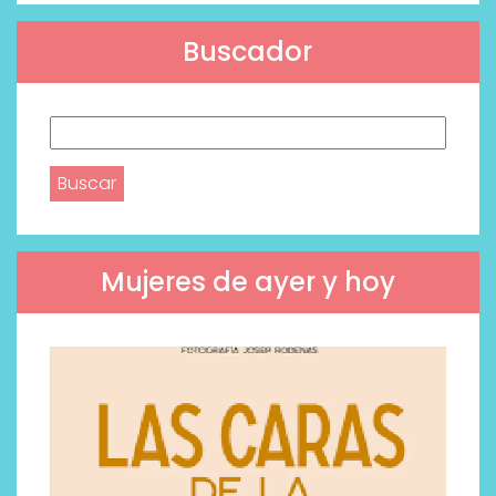
Buscador
Buscar:
Mujeres de ayer y hoy