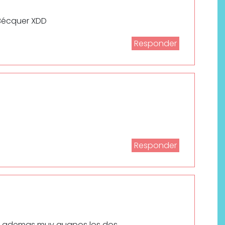
 Bécquer XDD
Responder
Labeau Organic continúa
apostando por la cosmética
Responder
del bienestar
 y ademas muy guapos los dos.