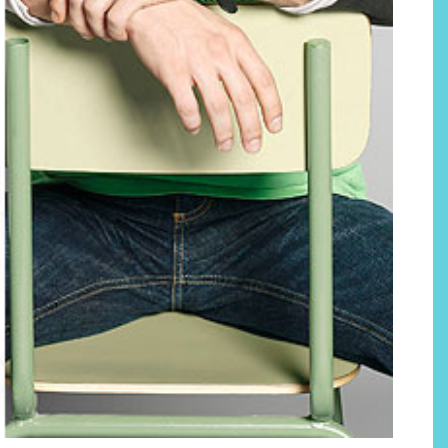
Por qué los bálsamos de CBD
tópico se han convertido en
uno de los productos de
bienestar más buscados