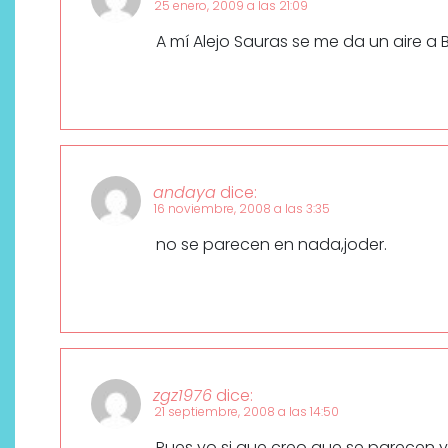
25 enero, 2009 a las 21:09
A mí Alejo Sauras se me da un aire a
andaya
dice:
16 noviembre, 2008 a las 3:35
¿Qué revelan las zapatillas
no se parecen en nada,joder.
de Alexia Putellas para Nike
sobre la nueva era del
objeto-artista?
zgz1976
dice:
21 septiembre, 2008 a las 14:50
Pues yo si que creo que se parecen