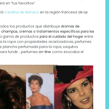
á en “tus favoritos”.
omó
Carolina de Mónaco
en la región francesa de
La
todos los productos que distribuye
Aromas de
s, champús, cremas o tratamientos específicos para las
la gama de productos
para el cuidado del hogar
entre
ra la ropa con propiedades acariciadoras, perfumes
de plancha perfumada para la ropa, saquitos
para fundir… perfumes
on-line
como evocaba el
Labeau Organic continúa
apostando por la cosmética
del bienestar