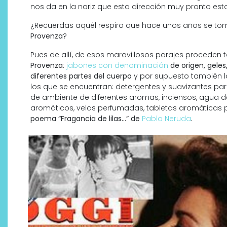
nos da en la nariz que esta dirección muy pronto estar
¿Recuerdas aquél respiro que hace unos años se t
Provenza
?
Pues de allí, de esos maravillosos parajes proceden 
Provenza
:
jabones con denominación
de origen, gele
diferentes partes del cuerpo
y por supuesto también 
los que se encuentran: detergentes y suavizantes pa
de ambiente de diferentes aromas, inciensos, agua 
aromáticos, velas perfumadas, tabletas aromáticas 
poema “Fragancia de lilas…” de
Pablo Neruda
.
¿Qué revelan las zapatillas
de Alexia Putellas para Nike
sobre la nueva era del
objeto-artista?