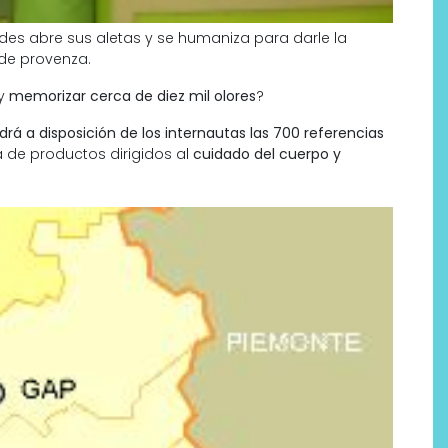
redes abre sus aletas y se humaniza para darle la
de provenza.
 y
memorizar cerca de diez mil olores
?
rá a disposición de los internautas las 700 referencias
a de productos dirigidos al
cuidado del cuerpo y
Por qué los bálsamos de CBD
tópico se han convertido en
uno de los productos de
bienestar más buscados