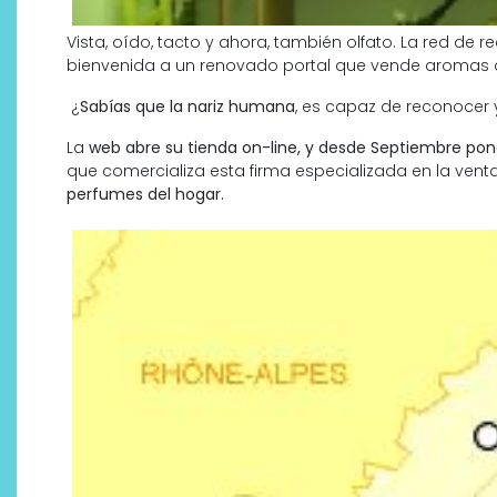
Vista, oído, tacto y ahora, también olfato. La red de 
bienvenida a un renovado portal que vende aromas 
¿
Sabías que la nariz humana
, es capaz de reconocer
La
web abre su tienda on-line, y desde Septiembre pond
que comercializa esta firma especializada en la vent
perfumes del hogar.
Descubre cómo la cosmética
profesional va desde las
cabinas a tu rutina diaria