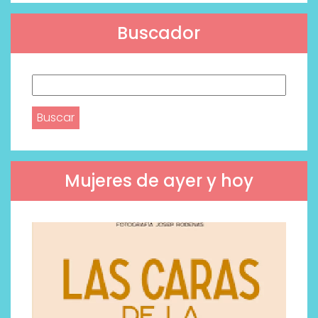
Buscador
Buscar:
Mujeres de ayer y hoy