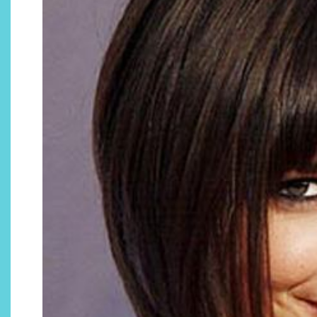
Descubre cómo la cosmética
profesional va desde las
cabinas a tu rutina diaria