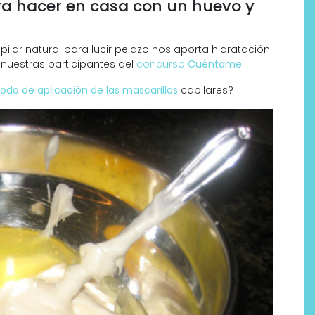
ra hacer en casa con un huevo y
ilar natural para lucir pelazo nos aporta hidratación
 nuestras participantes del
concurso
Cuéntame.
odo de aplicación de las mascarillas
capilares?
Labeau Organic continúa
apostando por la cosmética
del bienestar