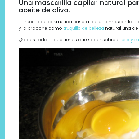
Una mascarilla capilar natural pa
aceite de oliva.
La receta de cosmética casera de esta mascarilla cap
y la propone como
truquillo de belleza
natural una de
¿Sabes todo lo que tienes que saber sobre el
uso y m
¿Qué revelan las zapatillas
de Alexia Putellas para Nike
sobre la nueva era del
objeto-artista?