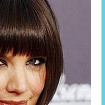
Por qué los bálsamos de CBD
tópico se han convertido en
uno de los productos de
bienestar más buscados