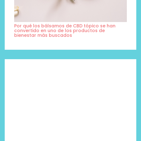
Por qué los bálsamos de CBD tópico se han
convertido en uno de los productos de
bienestar más buscados