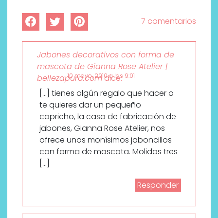
7 comentarios
Jabones decorativos con forma de
mascota de Gianna Rose Atelier |
10 mayo, 2010 a las 9:01
bellezapura.com
dice:
[…] tienes algún regalo que hacer o
te quieres dar un pequeño
capricho, la casa de fabricación de
jabones, Gianna Rose Atelier, nos
ofrece unos monísimos jaboncillos
con forma de mascota. Molidos tres
[…]
Responder