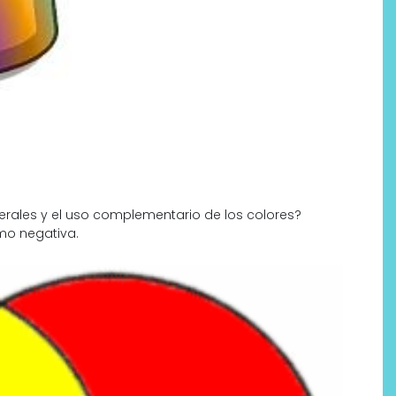
rales y el uso complementario de los colores?
Labeau Organic continúa
mo negativa.
apostando por la cosmética
del bienestar