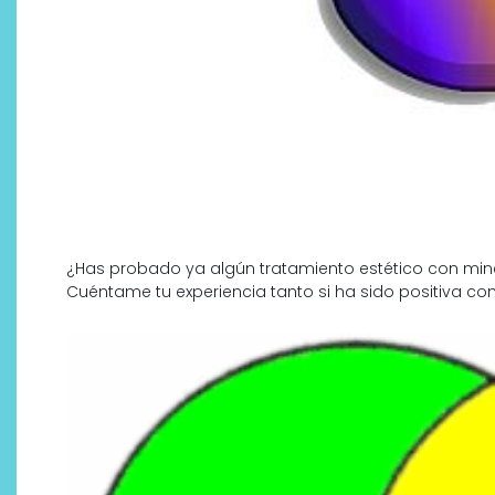
¿Has probado ya algún tratamiento estético con mine
¿Qué revelan las zapatillas
Cuéntame tu experiencia tanto si ha sido positiva co
de Alexia Putellas para Nike
sobre la nueva era del
objeto-artista?