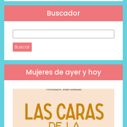
Buscador
Buscar:
Mujeres de ayer y hoy