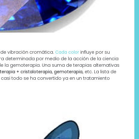
 de vibración cromática.
Cada color
influye por su
a determinada por medio de la acción de la ciencia
de la gemoterapia. Una suma de terapias alternativas
erapia + cristaloterapia, gemoterapia,
etc. La lista de
 casi todo se ha convertido ya en un tratamiento
Por qué los bálsamos de CBD
tópico se han convertido en
uno de los productos de
bienestar más buscados