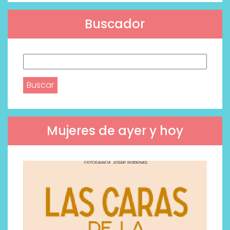
Buscador
Buscar:
Mujeres de ayer y hoy