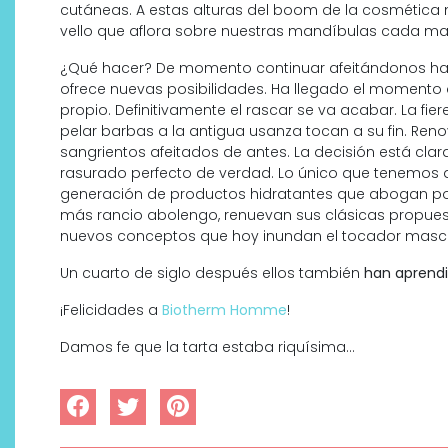
cutáneas. A estas alturas del boom de la cosmética 
vello que aflora sobre nuestras mandíbulas cada m
¿Qué hacer? De momento continuar afeitándonos hab
ofrece nuevas posibilidades. Ha llegado el momento 
propio. Definitivamente el rascar se va acabar. La fie
pelar barbas a la antigua usanza tocan a su fin. Reno
sangrientos afeitados de antes. La decisión está clar
rasurado perfecto de verdad. Lo único que tenemos q
generación de productos hidratantes que abogan por
más rancio abolengo, renuevan sus clásicas propuest
nuevos conceptos que hoy inundan el tocador mascu
¿Qué revelan las zapatillas
de Alexia Putellas para Nike
Un cuarto de siglo después ellos también
han aprendi
sobre la nueva era del
¡Felicidades a
Biotherm Homme
!
objeto-artista?
Damos fe que la tarta estaba riquísima…