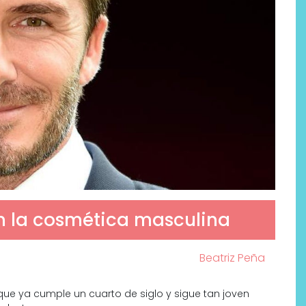
n la cosmética masculina
Beatriz Peña
ue ya cumple un cuarto de siglo y sigue tan joven