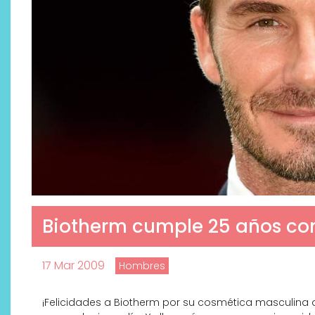
Biotherm cumple 25 años co
17 Mar 2009
Hombres
¡Felicidades a Biotherm por su cosmética masculina q