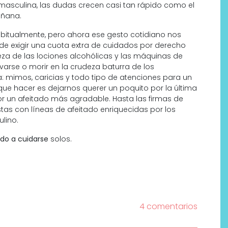
masculina, las dudas crecen casi tan rápido como el
añana.
itualmente, pero ahora ese gesto cotidiano nos
de exigir una cuota extra de cuidados por derecho
reza de las lociones alcohólicas y las máquinas de
varse o morir en la crudeza baturra de los
a: mimos, caricias y todo tipo de atenciones para un
ue hacer es dejarnos querer un poquito por la última
 un afeitado más agradable. Hasta las firmas de
as con líneas de afeitado enriquecidas por los
lino.
Labeau Organic continúa
apostando por la cosmética
do a cuidarse
solos.
del bienestar
4 comentarios