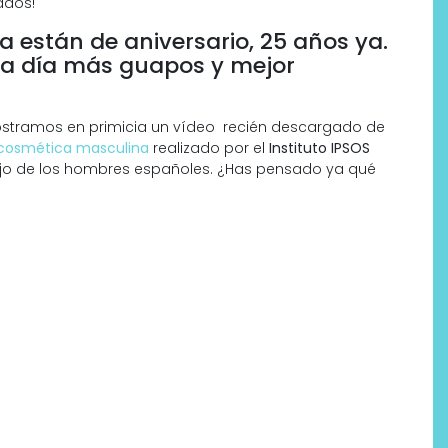
ados!
 están de aniversario, 25 años ya.
da día más guapos y mejor
ostramos en primicia un vídeo recién descargado de
cosmética masculina
realizado por el
Instituto IPSOS
ejo de los hombres españoles. ¿Has pensado ya qué
Por qué los bálsamos de CBD
tópico se han convertido en
uno de los productos de
bienestar más buscados