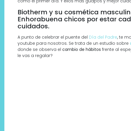
como el primer día. Y ellos más guapos y mejor cuid
Biotherm y su cosmética masculina
Enhorabuena chicos por estar ca
cuidados.
A punto de celebrar el puente del
Día del Padre
, te m
youtube para nosotros. Se trata de un estudio sobre
donde se observa el
cambio de hábitos
frente al esp
le vas a regalar?
Descubre cómo la cosmética
profesional va desde las
cabinas a tu rutina diaria