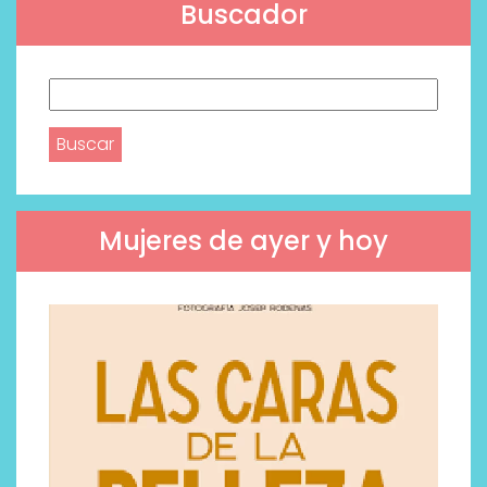
Buscador
Buscar:
Mujeres de ayer y hoy