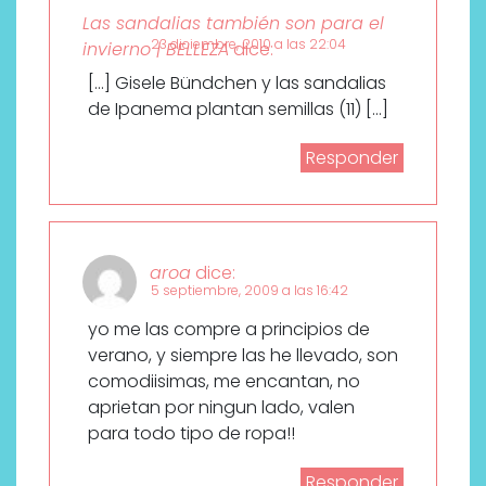
Las sandalias también son para el
23 diciembre, 2010 a las 22:04
invierno | BELLEZA
dice:
[…] Gisele Bündchen y las sandalias
de Ipanema plantan semillas (11) […]
Responder
aroa
dice:
5 septiembre, 2009 a las 16:42
yo me las compre a principios de
verano, y siempre las he llevado, son
comodiisimas, me encantan, no
aprietan por ningun lado, valen
para todo tipo de ropa!!
Responder