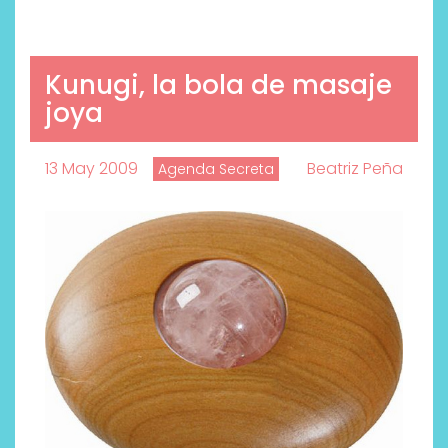
Kunugi, la bola de masaje
joya
13 May 2009
Beatriz Peña
Agenda Secreta