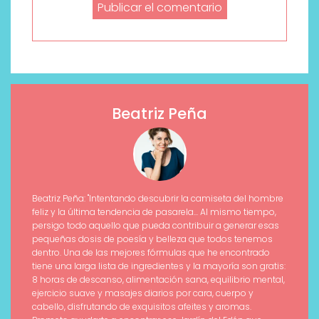
Beatriz Peña
Beatriz Peña: "Intentando descubrir la camiseta del hombre
feliz y la última tendencia de pasarela... Al mismo tiempo,
persigo todo aquello que pueda contribuir a generar esas
pequeñas dosis de poesía y belleza que todos tenemos
dentro. Una de las mejores fórmulas que he encontrado
tiene una larga lista de ingredientes y la mayoría son gratis:
8 horas de descanso, alimentación sana, equilibrio mental,
ejercicio suave y masajes diarios por cara, cuerpo y
cabello, disfrutando de exquisitos afeites y aromas.