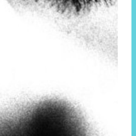
Por qué los bálsamos de CBD
tópico se han convertido en
uno de los productos de
bienestar más buscados