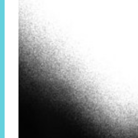
Descubre cómo la cosmética
profesional va desde las
cabinas a tu rutina diaria