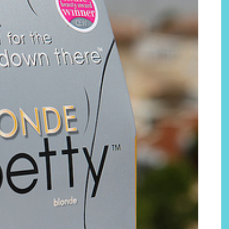
Labeau Organic continúa
apostando por la cosmética
del bienestar