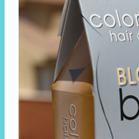
¿Qué revelan las zapatillas
de Alexia Putellas para Nike
sobre la nueva era del
objeto-artista?