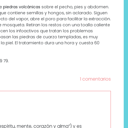
de
piedras volcánicas
sobre el pecho, pies y abdomen.
e contiene semillas y hongos, sin aclarado. Siguen
o del vapor, abre el poro para facilitar la extracción.
mosqueta. Retiran los restos con una toalla caliente
ducen los infoactivos que tratan los problemas
 pasan las piedras de cuarzo templadas, es muy
a piel. El tratamiento dura una hora y cuesta 60
9 79.
1 comentarios
espíritu, mente, corazón y alma”) y es