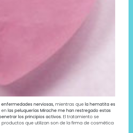
Labeau Organic continúa
apostando por la cosmética
del bienestar
as enfermedades nerviosas,
mientras que
la hematita es
, en
las peluquerías Mirache me han restregado estas
enetrar los principios activos.
El tratamiento se
s productos que utilizan son de la firma de cosmética