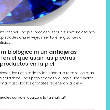
e a tener una piel preciosa, según su naturaleza hay
piedades anti envejecimiento, energizantes o
ficios.
m biológico ni un antiojeras
l en el que usan las piedras
productos en la piel.
iosas, las tiene todas y las saca a la terraza los días
Por qué los bálsamos de CBD
piedra tiene unas propiedades y cumple una función.
tópico se han convertido en
tema muscular, los granates regeneran la piel y
uno de los productos de
bienestar más buscados
nerales como el cuarzo o la turmalina?