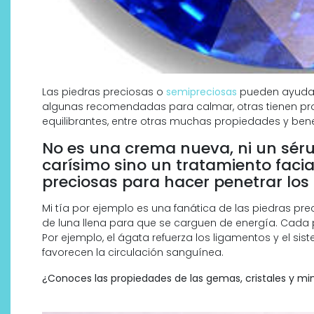
Las piedras preciosas o
semipreciosas
pueden ayudart
algunas recomendadas para calmar, otras tienen pro
equilibrantes, entre otras muchas propiedades y bene
No es una crema nueva, ni un séru
carísimo sino un tratamiento facia
preciosas para hacer penetrar los 
Mi tía por ejemplo es una fanática de las piedras prec
Descubre cómo la cosmética
de luna llena para que se carguen de energía. Cada 
profesional va desde las
Por ejemplo, el ágata refuerza los ligamentos y el sis
cabinas a tu rutina diaria
favorecen la circulación sanguínea.
¿Conoces las propiedades de las gemas, cristales y mi