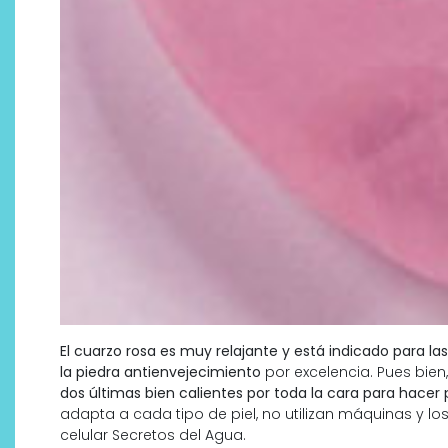
¿Qué revelan las zapatillas
de Alexia Putellas para Nike
sobre la nueva era del
objeto-artista?
El cuarzo rosa es muy relajante y está indicado para l
la piedra antienvejecimiento
por excelencia. Pues bien
dos últimas bien calientes por toda la cara para hacer p
adapta a cada tipo de piel, no utilizan máquinas y lo
celular Secretos del Agua.