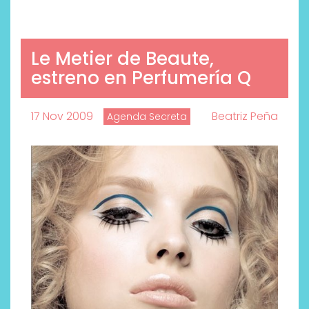
Le Metier de Beaute,
estreno en Perfumería Q
17 Nov 2009
Beatriz Peña
Agenda Secreta