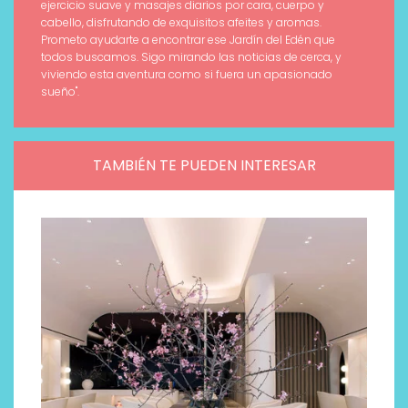
ejercicio suave y masajes diarios por cara, cuerpo y
cabello, disfrutando de exquisitos afeites y aromas.
Prometo ayudarte a encontrar ese Jardín del Edén que
todos buscamos. Sigo mirando las noticias de cerca, y
viviendo esta aventura como si fuera un apasionado
sueño".
TAMBIÉN TE PUEDEN INTERESAR