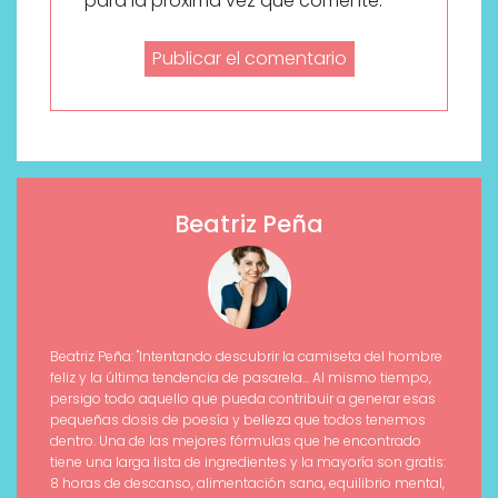
para la próxima vez que comente.
Beatriz Peña
Beatriz Peña: "Intentando descubrir la camiseta del hombre
feliz y la última tendencia de pasarela... Al mismo tiempo,
persigo todo aquello que pueda contribuir a generar esas
pequeñas dosis de poesía y belleza que todos tenemos
dentro. Una de las mejores fórmulas que he encontrado
tiene una larga lista de ingredientes y la mayoría son gratis:
8 horas de descanso, alimentación sana, equilibrio mental,