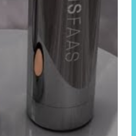
Por qué los bálsamos de CBD
tópico se han convertido en
uno de los productos de
bienestar más buscados