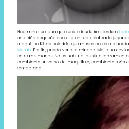
Hace una semana que recibí desde
Amsterdam
todo
una niña pequeña con el gran tubo plateado jugando
magnífico Kit de colorido que meses antes me habí
Marais
. Por fin, puedo verlo terminado. Me lo ha en
entre mis manos. No es habitual asistir a lanzamientos
cambiante universo del maquillaje; cambiante más en
temporada.