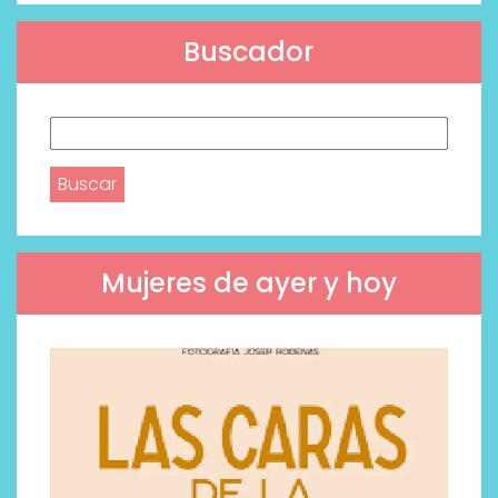
Buscador
Buscar:
Mujeres de ayer y hoy