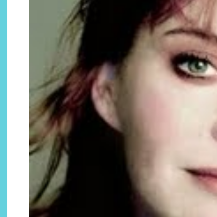
¿Qué revelan las zapatillas
de Alexia Putellas para Nike
sobre la nueva era del
objeto-artista?