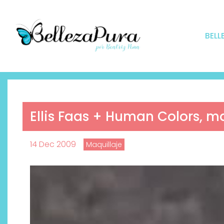
BELL
Ellis Faas + Human Colors, ma
14 Dec 2009
Maquillaje