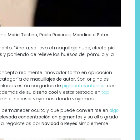
como
Mario Testino, Paolo Roveresi, Mondino o Peter
nto. “Ahora, se lleva el maquillaje nude, efecto piel
y poniendo de relieve los huesos del pómulo y la
oncepto realmente innovador tanto en aplicación
categoría de
maquillajes de autor
. Son originales
inceladas están cargadas de
pigmentos intensos
con
 Y además de su
diseño cool
y estar testado en
top
anizan el neceser vayamos donde vayamos.
be permanecer oculta y que puede convertirse en
algo
elevada concentración en pigmentos
y su alto grado
sa, regalátelos por
Navidad o Reyes
simplemente