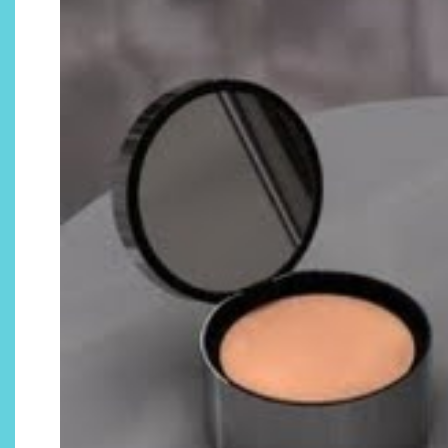
Descubre cómo la cosmética
profesional va desde las
cabinas a tu rutina diaria