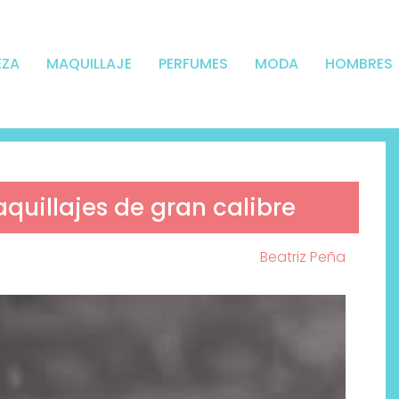
EZA
MAQUILLAJE
PERFUMES
MODA
HOMBRES
quillajes de gran calibre
Beatriz Peña