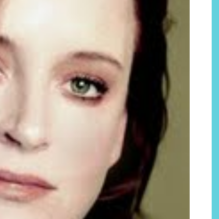
Labeau Organic continúa
apostando por la cosmética
del bienestar