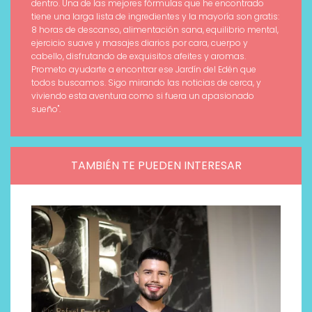
dentro. Una de las mejores fórmulas que he encontrado
tiene una larga lista de ingredientes y la mayoría son gratis:
8 horas de descanso, alimentación sana, equilibrio mental,
ejercicio suave y masajes diarios por cara, cuerpo y
cabello, disfrutando de exquisitos afeites y aromas.
Prometo ayudarte a encontrar ese Jardín del Edén que
todos buscamos. Sigo mirando las noticias de cerca, y
viviendo esta aventura como si fuera un apasionado
sueño".
TAMBIÉN TE PUEDEN INTERESAR