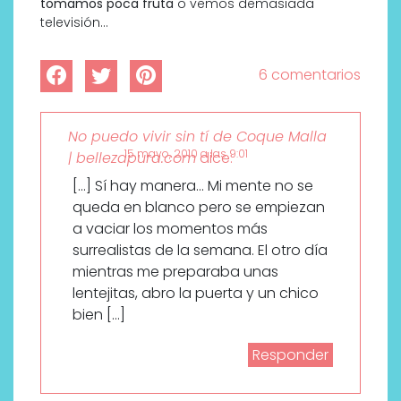
tomamos poca fruta
o vemos demasiada
televisión…
6 comentarios
No puedo vivir sin tí de Coque Malla
15 mayo, 2010 a las 9:01
| bellezapura.com
dice:
[…] Sí hay manera… Mi mente no se
queda en blanco pero se empiezan
a vaciar los momentos más
surrealistas de la semana. El otro día
mientras me preparaba unas
lentejitas, abro la puerta y un chico
bien […]
Responder