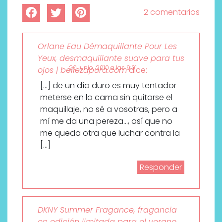
2 comentarios
Orlane Eau Démaquillante Pour Les
Yeux, desmaquillante suave para tus
20 junio, 2010 a las 9:01
ojos | bellezapura.com
dice:
[…] de un día duro es muy tentador
meterse en la cama sin quitarse el
maquillaje, no sé a vosotras, pero a
mí me da una pereza…, así que no
me queda otra que luchar contra la
[…]
Responder
DKNY Summer Fragance, fragancia
en edición limitada para el verano