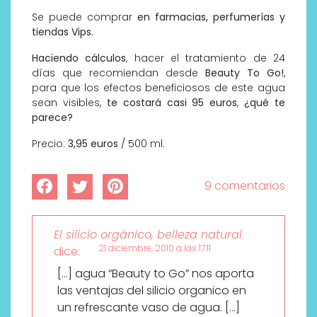
Se puede comprar
en farmacias, perfumerías y
tiendas Vips.
Haciendo cálculos
, hacer el tratamiento de 24
días que recomiendan desde
Beauty To Go!
,
para que los efectos beneficiosos de este agua
sean visibles,
te costará casi 95 euros
,
¿qué te
parece?
Precio:
3,95 euros
/ 500 ml.
<!–
[if
9 comentarios
gte
mso
9]>
El silicio orgánico, belleza natural
<!
21 diciembre, 2010 a las 17:11
dice:
[endif]–
[…] agua “Beauty to Go” nos aporta
>
<!–
las ventajas del silicio organico en
[if
un refrescante vaso de agua. […]