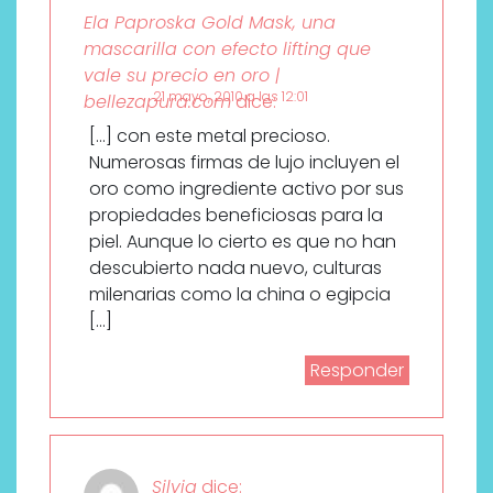
Ela Paproska Gold Mask, una
mascarilla con efecto lifting que
vale su precio en oro |
21 mayo, 2010 a las 12:01
bellezapura.com
dice:
[…] con este metal precioso.
Numerosas firmas de lujo incluyen el
oro como ingrediente activo por sus
propiedades beneficiosas para la
piel. Aunque lo cierto es que no han
descubierto nada nuevo, culturas
milenarias como la china o egipcia
[…]
Responder
Silvia
dice: