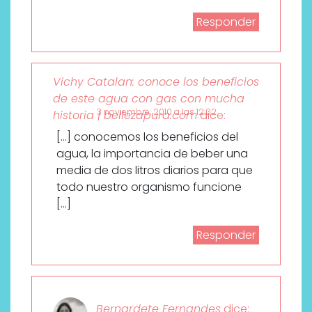
gte
mso
Responder
9]>
Normal
0
21
Vichy Catalan: conoce los beneficios
false
de este agua con gas con mucha
false
3 noviembre, 2010 a las 12:02
historia | bellezapura.com
dice:
false
ES
[…] conocemos los beneficios del
X-
agua, la importancia de beber una
NONE
media de dos litros diarios para que
X-
todo nuestro organismo funcione
NONE
[…]
<!
[endif]–
Responder
>
<!–
[if
gte
mso
Bernardete Fernandes
dice:
9]>