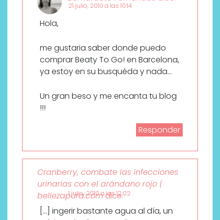
21 julio, 2010 a las 10:14
<!
[endif]–
Hola,
>
<!–
me gustaria saber donde puedo
[endif]–
comprar Beaty To Go! en Barcelona,
>
ya estoy en su busquéda y nada…
Un gran beso y me encanta tu blog
!!!
Responder
Cranberry, combate las infecciones
urinarias con el arándano rojo |
1 julio, 2010 a las 12:02
bellezapura.com
dice:
[…] ingerir bastante agua al día, un