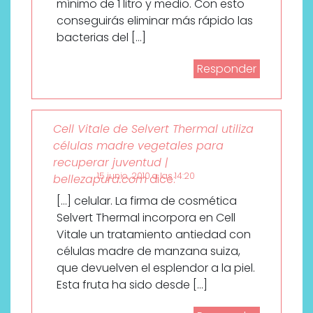
mínimo de 1 litro y medio. Con esto
conseguirás eliminar más rápido las
bacterias del […]
Responder
Cell Vitale de Selvert Thermal utiliza
células madre vegetales para
recuperar juventud |
15 junio, 2010 a las 14:20
bellezapura.com
dice:
[…] celular. La firma de cosmética
Selvert Thermal incorpora en Cell
Vitale un tratamiento antiedad con
células madre de manzana suiza,
que devuelven el esplendor a la piel.
Esta fruta ha sido desde […]