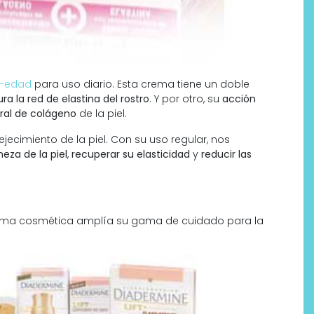
i-edad
para uso diario. Esta crema tiene un doble
ra la red de elastina del rostro
. Y por otro, su
acción
ural de colágeno
de la piel.
jecimiento de la piel. Con su uso regular, nos
eza de la piel
,
recuperar su elasticidad
y
reducir las
Labeau Organic continúa
apostando por la cosmética
del bienestar
 firma cosmética amplía su gama de cuidado para la