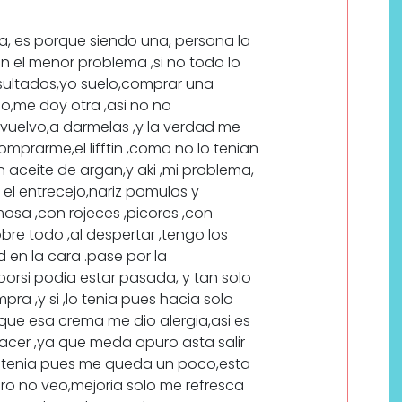
a, es porque siendo una, persona la
in el menor problema ,si no todo lo
esultados,yo suelo,comprar una
po,me doy otra ,asi no no
 vuelvo,a darmelas ,y la verdad me
mprarme,el lifftin ,como no lo tenian
aceite de argan,y aki ,mi problema,
l entrecejo,nariz pomulos y
mosa ,con rojeces ,picores ,con
bre todo ,al despertar ,tengo los
en la cara .pase por la
orsi podia estar pasada, y tan solo
pra ,y si ,lo tenia pues hacia solo
e que esa crema me dio alergia,asi es
hacer ,ya que meda apuro asta salir
ue tenia pues me queda un poco,esta
ero no veo,mejoria solo me refresca