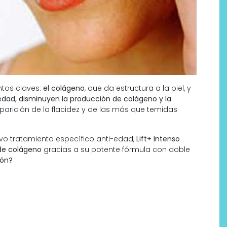
tos claves:
el colágeno
, que da estructura a la piel, y
edad, disminuyen la producción de colágeno y la
aparición de la flacidez y de las más que temidas
evo tratamiento específico anti-edad,
Lift+ Intenso
 de colágeno
gracias a su potente fórmula con doble
Por qué los bálsamos de CBD
ión?
tópico se han convertido en
uno de los productos de
bienestar más buscados