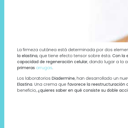
La firmeza cutánea está determinada por dos elemen
la elastina
, que tiene efecto tensor sobre ésta.
Con la 
capacidad de regeneración celular
, dando lugar a la 
primeras
arrugas
.
Los laboratorios
Diadermine
, han desarrollado un nu
Elastina
. Una crema que
favorece la reestructuración
Descubre cómo la cosmética
beneficio,
¿quieres saber en qué consiste su doble acc
profesional va desde las
cabinas a tu rutina diaria