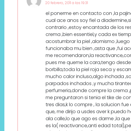
20 febrero, 2011 a las 19:31
el ponerme en contacto con ,la pajin
cual ace anos soy fiel a diadermine,s
contrario ,estoy encantada de los r
crema ,bien essentiel,y cada ex tiem
acostumbrar la piel ,alomismo ,luego
funcionaba mu bien ,asta que ,fui aco
me recomendaron,la reactivance,con 
pues me queme la cara,tengo desde e
borbilla,toda la piel roja seca y esca
mucho calor incluso,algo inchada ,so
parpados inchados ,y mucha tiranted 
perfumeria,donde compre la crema ,p
me preguntaron si tenia el tike de com
tres dias,k lo compre , la solucion fu
que, me dirijo a usdes aver k puedo 
ala calle,lo que ago es darme ,la q
es la( reactivance,anti edad total),p