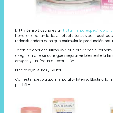
Lift+ Intenso Elastina
es un
tratamiento específico ant
beneficio, por un lado, un
efecto tensor
, que
reestructu
redensificadora
consigue
estimular la producción nat
También contiene
filtros UVA
que previenen el fotoenve
aseguran que se
consigue mejorar visiblemente la firm
arrugas
y las líneas de expresión.
¿Qué revelan las zapatillas
de Alexia Putellas para Nike
Precio:
12,89 euros
/ 50 ml.
sobre la nueva era del
Con este nuevo tratamiento
Lift+ Intenso Elastina
, la
objeto-artista?
piel
Lift+
.