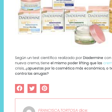
Según un test científico realizado por
Diadermine
co
nueva crema, tiene
el mismo poder lifting que las
crem
crisis,
¿apuestas por la cosmética más económica, o te n
contra las arrugas?
FRANCISCA,TORTOSA
dice: