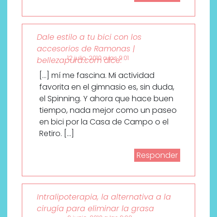
Dale estilo a tu bici con los
accesorios de Ramonas |
12 julio, 2010 a las 9:01
bellezapura.com
dice:
[…] mí me fascina. Mi actividad
favorita en el gimnasio es, sin duda,
el Spinning. Y ahora que hace buen
tiempo, nada mejor como un paseo
en bici por la Casa de Campo o el
Retiro. […]
Responder
Intralipoterapia, la alternativa a la
cirugía para eliminar la grasa