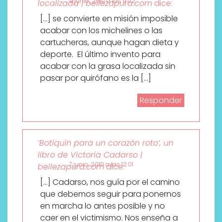
9 junio, 2010 a las 9:02
localizada | bellezapura.com
dice:
[…] se convierte en misión imposible
acabar con los michelines o las
cartucheras, aunque hagan dieta y
deporte. El último invento para
acabar con la grasa localizada sin
pasar por quirófano es la […]
Responder
‘Botiquín para un corazón roto’, un
libro de Victoria Cadarso |
7 junio, 2010 a las 12:01
bellezapura.com
dice:
[…] Cadarso, nos guía por el camino
que debemos seguir para ponernos
en marcha lo antes posible y no
caer en el victimismo. Nos enseña a