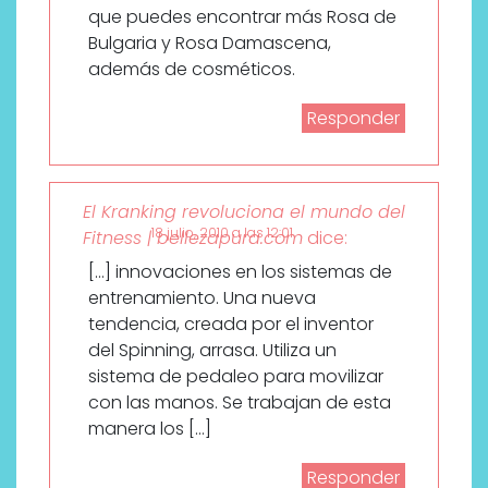
que puedes encontrar más
Rosa de
Bulgaria
y Rosa Damascena,
además de cosméticos.
Responder
El Kranking revoluciona el mundo del
18 julio, 2010 a las 12:01
Fitness | bellezapura.com
dice:
[…] innovaciones en los sistemas de
entrenamiento. Una nueva
tendencia, creada por el inventor
del Spinning, arrasa. Utiliza un
sistema de pedaleo para movilizar
con las manos. Se trabajan de esta
manera los […]
Responder