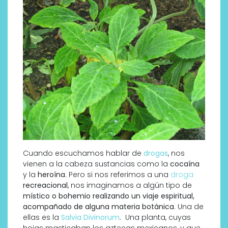
Cuando escuchamos hablar de
drogas
, nos
vienen a la cabeza sustancias como la
cocaína
y la
heroína
. Pero si nos referimos a una
droga
recreacional
, nos imaginamos a algún tipo de
místico o bohemio realizando un viaje espiritual,
acompañado de alguna materia botánica
. Una de
ellas es la
Salvia Divinorum
. Una planta, cuyas
hojas masticaban los aztecas mexicanos, y que