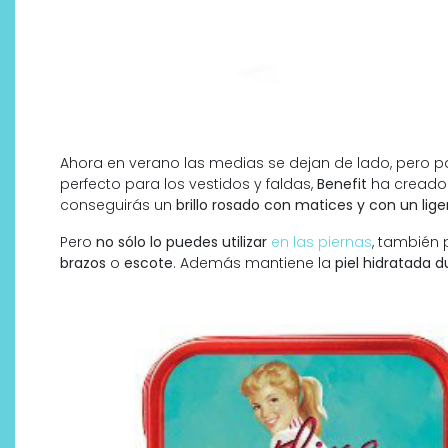
Ahora en verano las medias se dejan de lado, pero p
perfecto para los vestidos y faldas,
Benefit
ha cread
conseguirás un
brillo rosado con matices y con un lige
Pero
no sólo lo puedes utilizar
en las piernas
, también 
brazos
o
escote
. Además mantiene la
piel hidratada 
Descubre cómo la cosmética
profesional va desde las
cabinas a tu rutina diaria