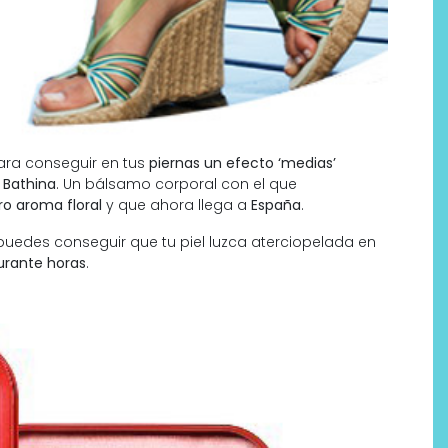
ara conseguir en tus
piernas un efecto ‘medias’
o
Bathina
. Un bálsamo corporal con el que
ro aroma floral
y que ahora llega a
España
.
puedes conseguir que tu piel luzca aterciopelada en
durante horas
.
Por qué los bálsamos de CBD
tópico se han convertido en
uno de los productos de
bienestar más buscados