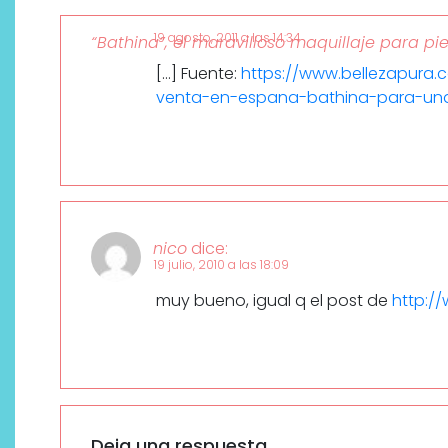
19 agosto, 2011 a las 14:34
“Bathina”, el maravilloso maquillaje para pi
[…] Fuente:
https://www.bellezapura.
venta-en-espana-bathina-para-una
nico
dice:
19 julio, 2010 a las 18:09
muy bueno, igual q el post de
http:/
Deja una respuesta