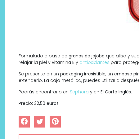
Formulado a base de
granos de jojoba
que alisa y suav
relajar la piel y
vitamina E
y
antioxidantes
para proteg
Se presenta en un
packaging irresistible
, un
embase pi
¿Qué revelan las zapatillas
extenderlo. La caja metálica, puedes utilizarla despué
de Alexia Putellas para Nike
sobre la nueva era del
Podrás encontrarlo en
Sephora
y en
El Corte Inglés
.
objeto-artista?
Precio: 32,50 euros
.