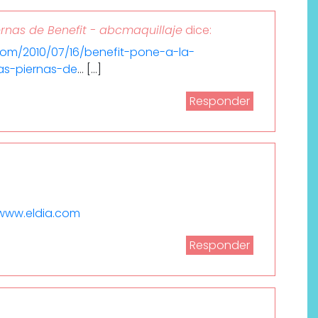
ernas de Benefit - abcmaquillaje
dice:
com/2010/07/16/benefit-pone-a-la-
s-piernas-de
… […]
Responder
/www.eldia.com
Responder