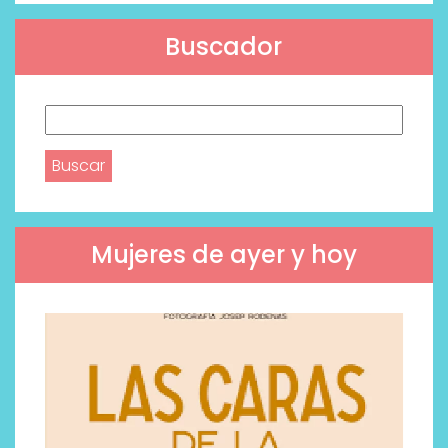
Buscador
Buscar:
Mujeres de ayer y hoy