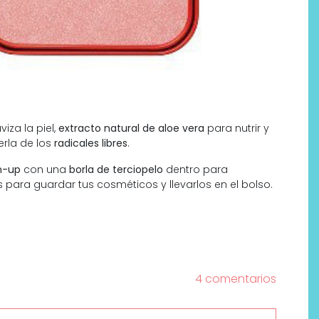
iza la piel,
extracto natural de aloe vera
para nutrir y
erla de los
radicales libres
.
n-up
con una
borla de terciopelo
dentro para
Labeau Organic continúa
s para guardar tus cosméticos y llevarlos en el bolso.
apostando por la cosmética
del bienestar
4 comentarios