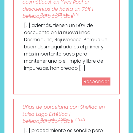
cosméticos!, en Yves Rocher
descuentos de hasta un 70% |
7 enero, 2011 a las 8:01
bellezapura.com
dice:
[…] además, tienen un 50% de
descuento en la nueva línea
Desmaquilla, Rejuvenece. Porque un
buen desmaquillado es el primer y
más importante paso para
mantener una piel limpia y libre de
impurezas, han creado […]
Responder
Uñas de porcelana con Shellac en
Luisa Lago Estética |
11 agosto, 2010 a las 18:43
bellezapura.com
dice:
[…] procedimiento es sencillo pero