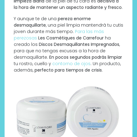
limpieza diaria
de la piel de tu cara es
decisiva a
la hora de mantener un aspecto radiante y fresco
.
Y aunque te de una
pereza enorme
desmaquillarte
, una piel limpia mantendrá tu cutis
joven durante más tiempo.
Para las más
perezosas
Les Cosmétiques de Carrefour
ha
creado los
Discos Desmaquillantes Impregnados
,
para que no tengas excusas a la hora de
desmaquillarte.
En pocos segundos podrás limpiar
tu rostro, cuello y
contorno de ojos
. Un producto,
además,
perfecto para tiempos de crisis
.