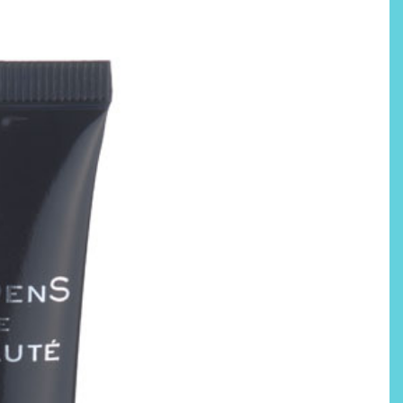
Labeau Organic continúa
apostando por la cosmética
del bienestar