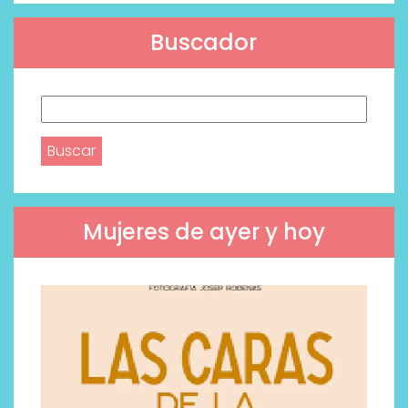
Buscador
Buscar:
Mujeres de ayer y hoy