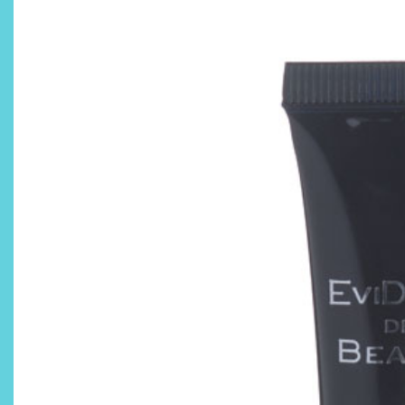
¿Qué revelan las zapatillas
de Alexia Putellas para Nike
sobre la nueva era del
objeto-artista?