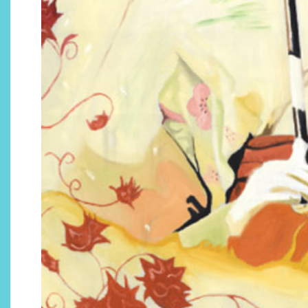
Descubre cómo la cosmética
profesional va desde las
cabinas a tu rutina diaria