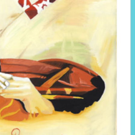
Por qué los bálsamos de CBD
tópico se han convertido en
uno de los productos de
bienestar más buscados