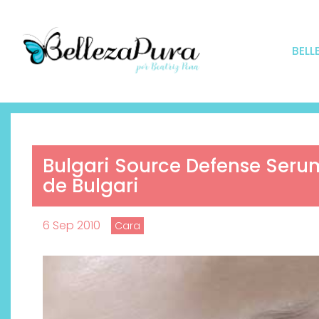
BELL
Bulgari Source Defense Seru
de Bulgari
6 Sep 2010
Cara