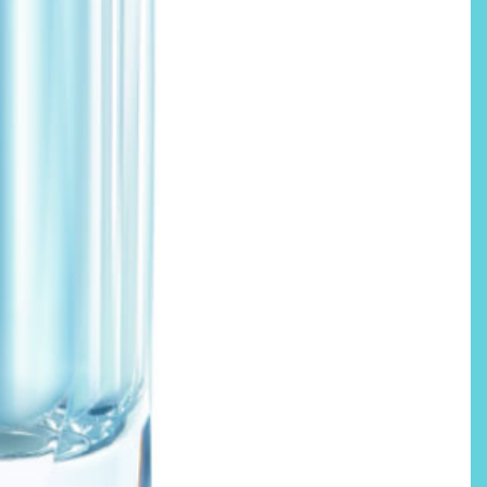
Labeau Organic continúa
apostando por la cosmética
del bienestar