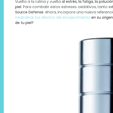
Vuelta a la rutina y vuelta
al estrés, la fatiga, la poluci
piel
. Para combatir estos estreses oxidativos, tanto e
Source Defense
. Ahora, incorpora una nueva referenc
neutralizar los efectos del envejecimiento
en su origen
de tu piel?
Descubre cómo la cosmética
profesional va desde las
cabinas a tu rutina diaria