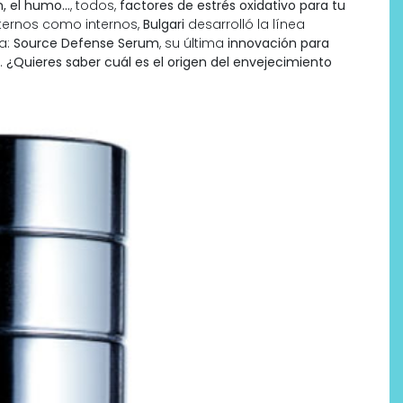
ón, el humo…
, todos,
factores de estrés oxidativo para tu
xternos como internos,
Bulgari
desarrolló la línea
ia:
Source Defense Serum
, su última
innovación para
.
¿Quieres saber cuál es el origen del envejecimiento
Por qué los bálsamos de CBD
tópico se han convertido en
uno de los productos de
bienestar más buscados