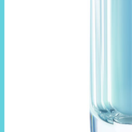
¿Qué revelan las zapatillas
de Alexia Putellas para Nike
sobre la nueva era del
objeto-artista?