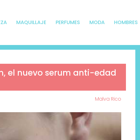
EZA
MAQUILLAJE
PERFUMES
MODA
HOMBRES
m, el nuevo serum anti-edad
Malva Rico