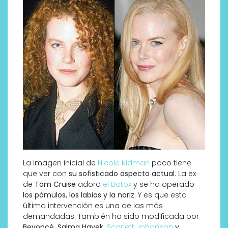
La imagen inicial de
Nicole Kidman
poco tiene
que ver con
su sofisticado aspecto actual
. La ex
de
Tom Cruise
adora
el Botox
y se ha operado
los pómulos, los labios y la nariz
. Y es que esta
última intervención es una de las más
demandadas. También ha sido modificada por
Beyoncé, Salma Hayek,
Scarlett Johanson
y