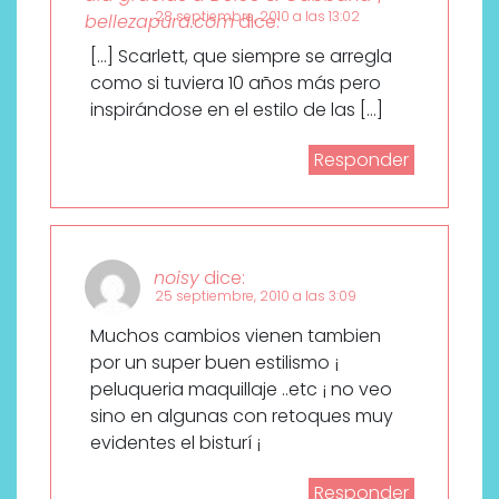
28 septiembre, 2010 a las 13:02
bellezapura.com
dice:
[…] Scarlett, que siempre se arregla
como si tuviera 10 años más pero
inspirándose en el estilo de las […]
Responder
noisy
dice:
25 septiembre, 2010 a las 3:09
Muchos cambios vienen tambien
por un super buen estilismo ¡
peluqueria maquillaje ..etc ¡ no veo
sino en algunas con retoques muy
evidentes el bisturí ¡
Responder