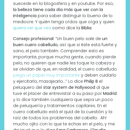
suecede en la blogosfera y en youtube. Por eso,
la belleza tiene cada día más que ver con la
inteligencia
para saber distinguir lo bueno de lo
mediocre. Y quién tenga oídos que oíga y quien
quiera ver que vea
como dice la
Biblia
.
Consejo profesional:
“Un buen pelo sale de
un
buen cuero cabelludo
, así que si éste esta fuerte y
sano, el pelo también. Comprender esto es
importante, porque mucha gente, cuando pierde
pelo, no quieren que nadie les toque la cabeza y
se olvidan de que, en realidad, el cuero cabelludo
juega un papel muy importante
y deben cuidarlo
y ejercitarlo, masajearlo…” Lo dice
Philip B
el
peluquero del
star system de Hollywood
al que
tuve el placer de entrevistar a su paso por
Madrid
y lo dice también cualquiera que sepa un poco
de peluquería y tratamientos capilares. En el
cuero cabelludo está el quid de la cuestión y la
raíz de todos los problemas del cabello. Ah!
mucho ojito con lo que te echas en el pelo, y me
da igual que lo diga
Sara Carbonero, Claudia