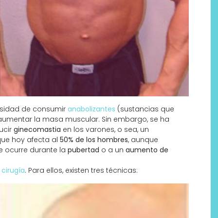
esidad de consumir
anabolizantes
(sustancias que
de aumentar la masa muscular. Sin embargo, se ha
ucir
ginecomastia
en los varones, o sea, un
que hoy afecta al
50% de los hombres
, aunque
 ocurre durante la
pubertad
o a un
aumento de
n
cirugía
. Para ellos, existen tres técnicas: