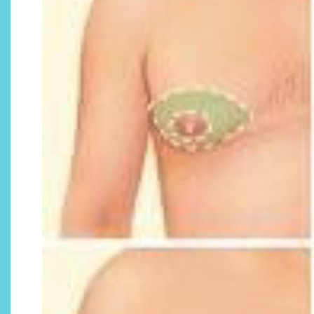
¿Qué revelan las zapatillas
de Alexia Putellas para Nike
sobre la nueva era del
objeto-artista?