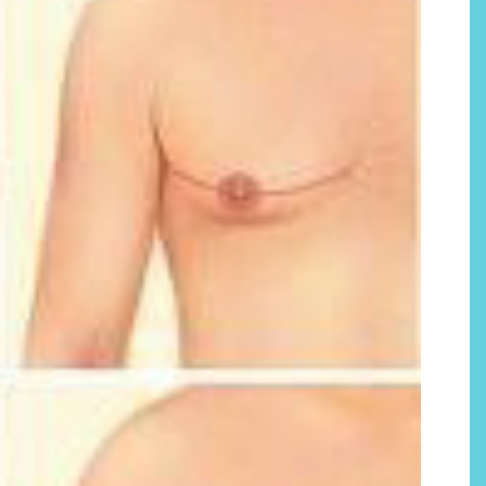
Labeau Organic continúa
apostando por la cosmética
del bienestar