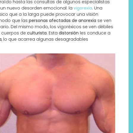
raído hasta las consultas de algunos especialistas
s) un nuevo desorden emocional: la
vigorexia
. Una
sico que a la larga puede provocar una visión
 modo que las
personas afectadas de anorexia
se ven
rio. Del mismo modo, los vigoréxicos se ven débiles
n cuerpos de
culturista
. Esta
distorsión
les conduce a
a
, lo que acarrea algunas desagradables
Por qué los bálsamos de CBD
tópico se han convertido en
uno de los productos de
bienestar más buscados