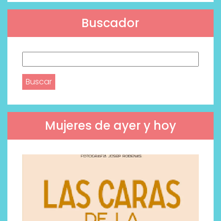
Buscador
Buscar:
Mujeres de ayer y hoy