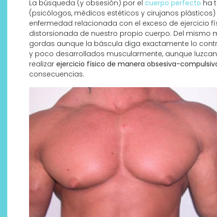
La búsqueda (y obsesión) por el
cuerpo perfecto
ha t
(psicólogos, médicos estéticos y cirujanos plástico
enfermedad relacionada con el exceso de ejercicio fí
distorsionada de nuestro propio cuerpo. Del mismo
gordas aunque la báscula diga exactamente lo contra
y poco desarrollados muscularmente, aunque luzca
realizar
ejercicio físico de manera obsesiva-compulsiv
consecuencias.
Descubre cómo la cosmética
profesional va desde las
cabinas a tu rutina diaria