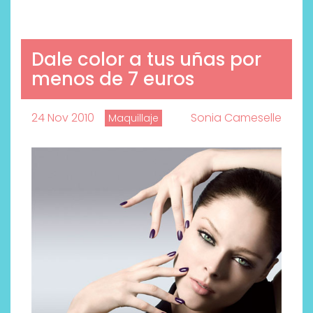
Dale color a tus uñas por
menos de 7 euros
24 Nov 2010
Sonia Cameselle
Maquillaje