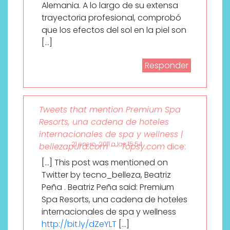
Alemania. A lo largo de su extensa
trayectoria profesional, comprobó
que los efectos del sol en la piel son
[…]
Responder
Tweets that mention Premium Spa
Resorts, una cadena de hoteles
internacionales de spa y wellness |
21 enero, 2011 a las 15:54
bellezapura.com -- Topsy.com
dice:
[…] This post was mentioned on
Twitter by tecno_belleza, Beatriz
Peña . Beatriz Peña said: Premium
Spa Resorts, una cadena de hoteles
internacionales de spa y wellness
http://bit.ly/dZeYLT
[…]