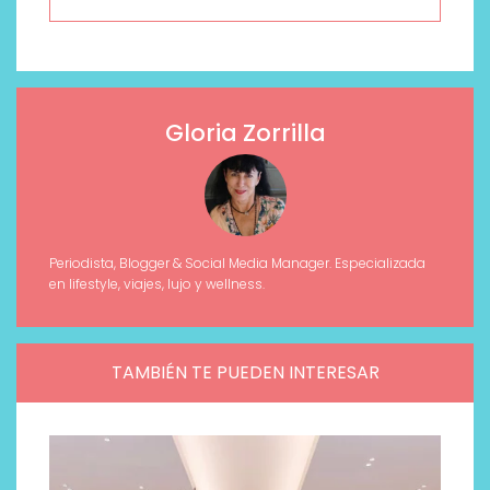
Gloria Zorrilla
Periodista, Blogger & Social Media Manager. Especializada
en lifestyle, viajes, lujo y wellness.
TAMBIÉN TE PUEDEN INTERESAR