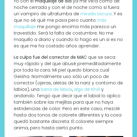
Yo con el
maquillaje de día
ya me veía como de
noche cerrada y con el de noche como si fuera
un vampiro de ultratumba de
mirada oscura
. Y es
que no sé qué me pasa pero cuanto
más
maquillaje
me pongo encima más parezco un
travestido.
Será la falta de costumbre. No me
maquillo a diario y cuando lo hago es un si es no
es que me ha costado años aprender.
La culpa fue del corrector de MAC
que se seca
muy rápido y del que abusé premeditadamente
por toda la cara. Mi piel quedo blanca cual
Geisha. Normalmente uso sólo un poco de
corrector (ojeras, aletas de la nariz y contorno de
labios), una
barra de labios
,
algo de Khôl
y
andando. Tengo que decir que el labial lo aplico
también sobre las mejillas para que no haya
estridencias de color. Pero en este caso, mezclé
hasta dos tonos de colorete diferentes y la cosa
quedó bastante discreta. El colorete siempre
anima, pero hasta cierto punto.