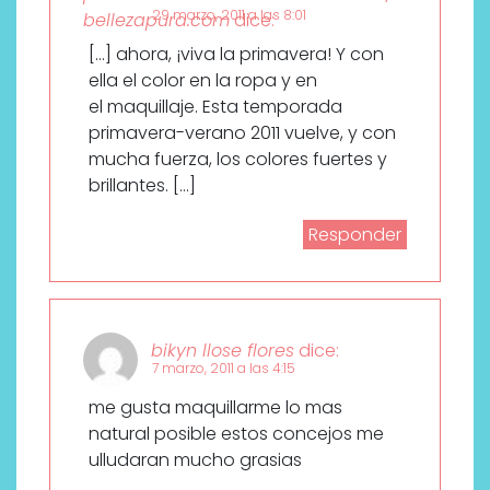
29 marzo, 2011 a las 8:01
bellezapura.com
dice:
[…] ahora, ¡viva la primavera! Y con
ella el color en la ropa y en
el maquillaje. Esta temporada
primavera-verano 2011 vuelve, y con
mucha fuerza, los colores fuertes y
brillantes. […]
Responder
bikyn llose flores
dice:
7 marzo, 2011 a las 4:15
me gusta maquillarme lo mas
natural posible estos concejos me
ulludaran mucho grasias