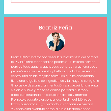
Beatriz Peña
Beatriz Peña: "Intentando descubrir la camiseta del hombre
feliz y la última tendencia de pasarela... Al mismo tiempo,
persigo todo aquello que pueda contribuir a generar esas
pequeñas dosis de poesía y belleza que todos tenemos
dentro. Una de las mejores fórmulas que he encontrado
tiene una larga lista de ingredientes y la mayoría son gratis:
8 horas de descanso, alimentación sana, equilibrio mental,
ejercicio suave y masajes diarios por cara, cuerpo y
cabello, disfrutando de exquisitos afeites y aromas.
Prometo ayudarte a encontrar ese Jardín del Edén que
todos buscamos. Sigo mirando las noticias de cerca, y
viviendo esta aventura como si fuera un apasionado