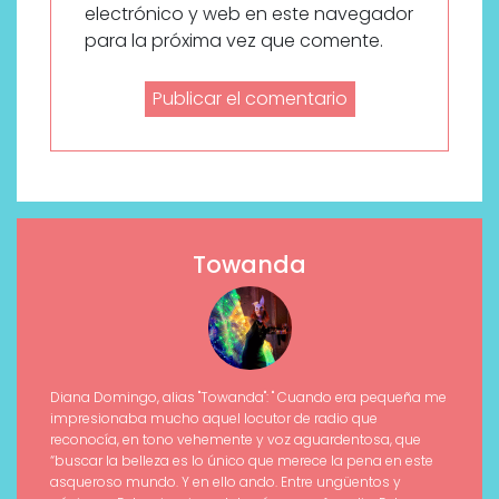
electrónico y web en este navegador
para la próxima vez que comente.
Towanda
Diana Domingo, alias "Towanda": " Cuando era pequeña me
impresionaba mucho aquel locutor de radio que
reconocía, en tono vehemente y voz aguardentosa, que
“buscar la belleza es lo único que merece la pena en este
asqueroso mundo. Y en ello ando. Entre ungüentos y