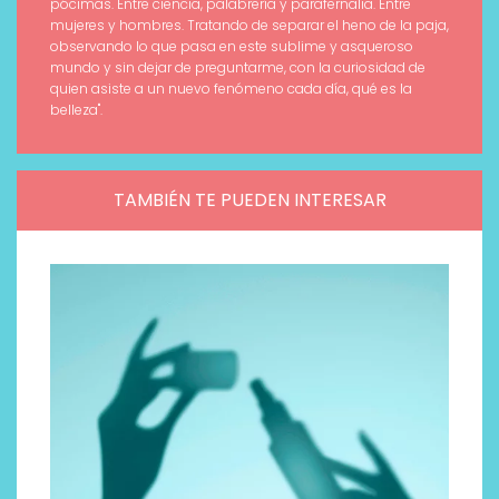
pócimas. Entre ciencia, palabrería y parafernalia. Entre
mujeres y hombres. Tratando de separar el heno de la paja,
observando lo que pasa en este sublime y asqueroso
mundo y sin dejar de preguntarme, con la curiosidad de
quien asiste a un nuevo fenómeno cada día, qué es la
belleza".
TAMBIÉN TE PUEDEN INTERESAR