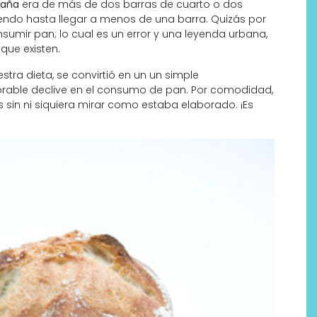
paña
era de más de dos barras de cuarto o dos
endo hasta llegar a menos de una barra. Quizás por
sumir pan; lo cual es un error y una leyenda urbana,
que existen.
tra dieta, se convirtió en un un simple
rable declive en el consumo de pan. Por comodidad,
n ni siquiera mirar como estaba elaborado. ¡Es
Por qué los bálsamos de CBD
tópico se han convertido en
uno de los productos de
bienestar más buscados