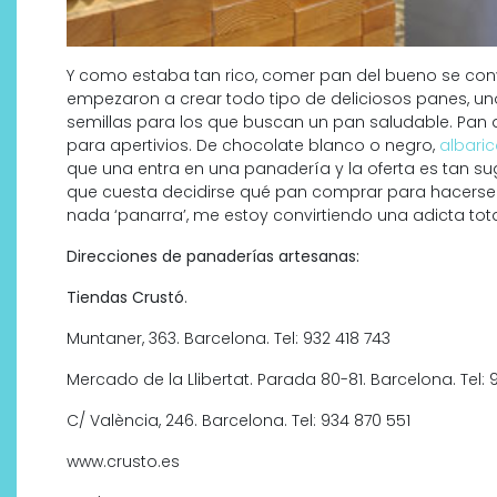
Y como estaba tan rico, comer pan del bueno se conv
empezaron a crear todo tipo de deliciosos panes, u
semillas para los que buscan un pan saludable. Pan d
para apertivios. De chocolate blanco o negro,
albari
que una entra en una panadería y la oferta es tan s
que cuesta decidirse qué pan comprar para hacerse u
nada ‘panarra’, me estoy convirtiendo una adicta tot
Direcciones de panaderías artesanas:
Tiendas Crustó
.
Muntaner, 363. Barcelona. Tel: 932 418 743
Mercado de la Llibertat. Parada 80-81. Barcelona. Tel: 
C/ València, 246. Barcelona. Tel: 934 870 551
www.crusto.es