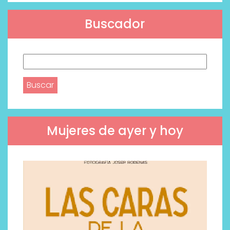
Buscador
Buscar:
Mujeres de ayer y hoy