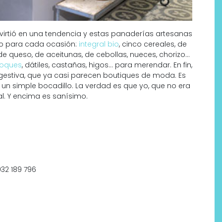
irtió en una tendencia y estas panaderías artesanas
no para cada ocasión:
integral bio
, cinco cereales, de
e queso, de aceitunas, de cebollas, nueces, chorizo…
coques
, dátiles, castañas, higos… para merendar. En fin,
ugestiva, que ya casi parecen boutiques de moda. Es
n simple bocadillo. La verdad es que yo, que no era
al. Y encima es sanísimo.
932 189 796