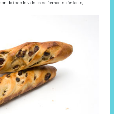
 pan de toda la vida es de fermentación lenta,
Labeau Organic continúa
apostando por la cosmética
del bienestar