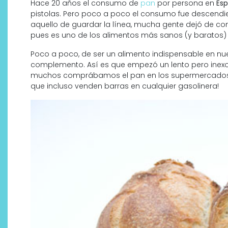
Hace 20 años el consumo de
pan
por persona en
Es
pistolas. Pero poco a poco el consumo fue descendi
aquello de guardar la línea, mucha gente dejó de con
pues es uno de los alimentos más sanos (y baratos) 
Poco a poco, de ser un alimento indispensable en nues
complemento. Así es que empezó un lento pero inexo
muchos comprábamos el pan en los supermercados si
que incluso venden barras en cualquier gasolinera!
Descubre cómo la cosmética
profesional va desde las
cabinas a tu rutina diaria