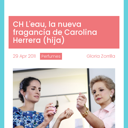
CH L'eau, la nueva
fragancia de Carolina
Herrera (hija)
29 Apr 2011
Gloria Zorrilla
Perfumes