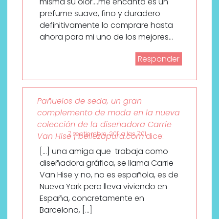
misma su olor….me encanta es un
prefume suave, fino y duradero
definitivamente lo comprare hasta
ahora para mi uno de los mejores…
Responder
Pañuelos de seda, un gran
complemento de moda en la nueva
colección de la diseñadora Carrie
7 septiembre, 2011 a las 7:01
Van Hise | bellezapura.com
dice:
[…] una amiga que trabaja como
diseñadora gráfica, se llama Carrie
Van Hise y no, no es española, es de
Nueva York pero lleva viviendo en
España, concretamente en
Barcelona, […]